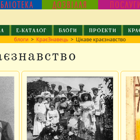
ІБЛІОТЕКА
ДОЗВІЛЛЯ
ПОСЛУГ
КА
Е-КАТАЛОГ
БЛОГИ
ПРОЕКТИ
КРА
блоги
>
КраєЗнавець
> Цікаве краєзнавство
аєзнавство