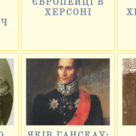
ЄВРОПЕЙЦІ В
ХЕРСОНІ
Х
ИЧ
О
ЯКІВ ГАНСКАУ: