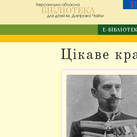
Б
Е-БІБЛІОТЕ
Цікаве кр