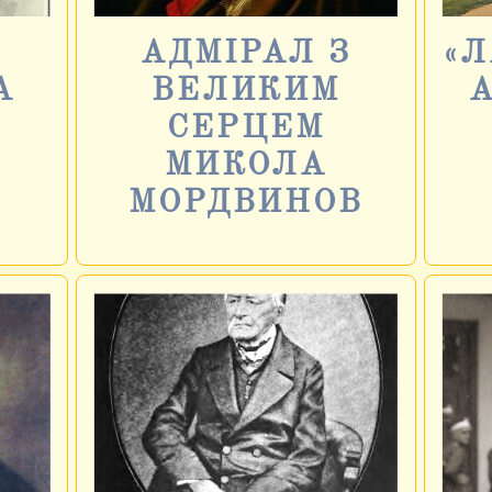
АДМІРАЛ З
«
А
ВЕЛИКИМ
О
СЕРЦЕМ
МИКОЛА
МОРДВИНОВ