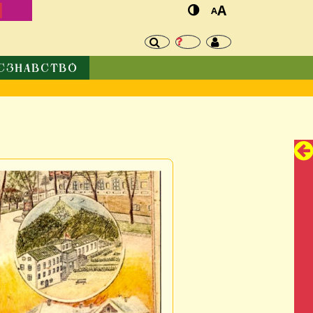
И
A
A
ЄЗНАВСТВО