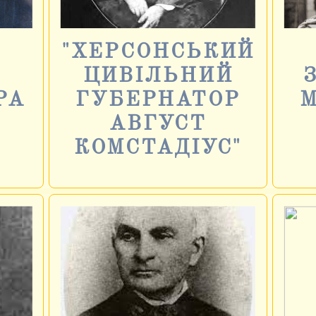
"ХЕРСОНСЬКИЙ
ЦИВІЛЬНИЙ
РА
ГУБЕРНАТОР
М
АВГУСТ
КОМСТАДІУС"