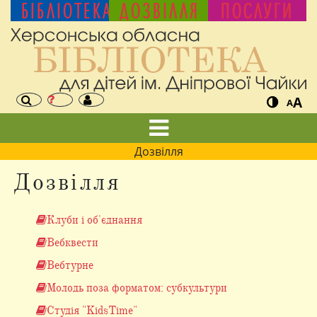
БІБЛІОТЕКА
ДОЗВІЛЛЯ
ПОСЛУГИ
A
A
Дозвілля
Дозвілля
Клуби і об'єднання
Вебквести
Вебтурне
Молодь поза форматом: субкультури
Студія "KidsTime"