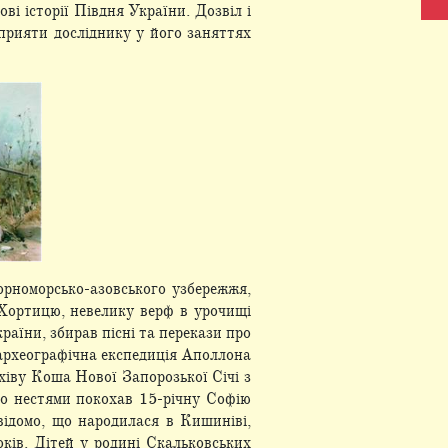
ві історії Півдня України. Дозвіл і
сприяти досліднику у його заняттях
чорноморсько-азовського узбережжя,
, Хортицю, невелику верф в урочищі
раїни, збирав пісні та перекази про
а археографічна експедиція Аполлона
хіву Коша Нової Запорозької Січі з
до нестями покохав 15-річну Софію
ідомо, що народилася в Кишиніві,
ків. Дітей у родині Скальковських