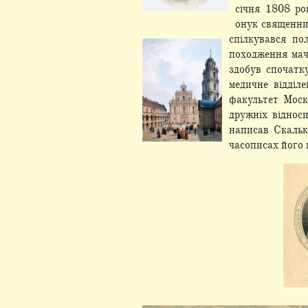
січня 1808 ро
онук священни
спілкувався п
походження мач
здобув спочатку
медичне відділ
факультет Моско
дружніх віднос
написав Скальк
часописах його 