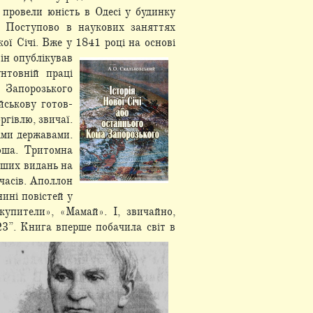
 провели юність в Одесі у будинку
и.
Поступово в наукових заняттях
ої Січі. Вже у 1841
році на основі
ін опублікував
нтовній праці
 Запорозького
йськову готов-
ргівлю, звичаї.
іми державами.
оша. Тритомна
рших видань на
часів. Аполлон
нині
повістей у
купители», «Мамай». І, звичайно,
23”. Книга вперше побачила світ в