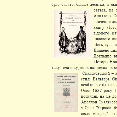
було багато, більше десятка, з я
батька, не 
Аполлона Ск
вивчення за
книгу «Істо
відомого і
низового вій
ність, судоч
Вміщено ціка
Докладно ви
«Історія Нов
таку тематику, вона написана на о
Скальковський – а
стилі Вальтера Ск
особливо слід наз
Одесі 1837
року. Н
посилань на це до
Аполлон Скальковсь
у Одесі 70 років, б
щодо місцевої іст