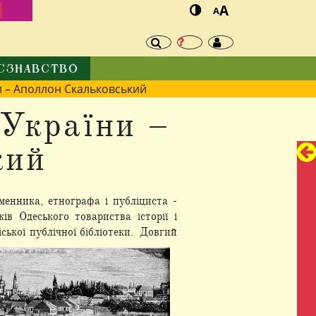
И
A
A
ЄЗНАВСТВО
ни – Аполлон Скальковський
 України –
кий
менника, етнографа і публіциста -
 Одеського товариства історії і
ської публічної бібліотеки. Довгий