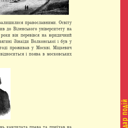
 залишилися православними. Освіту
пив до Віленського університету на
а роки він перевівся на юридичний
ягині Зінаїди Волконської і був у
тоді проживав у Москві. Міцкевич
відноситься і поява в московських
нь кандидата права та приїхав на