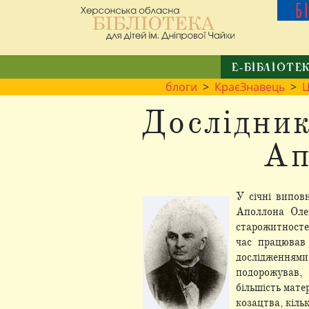
Б
Е-БІБЛІОТЕ
блоги
>
КраєЗнавець
>
Ц
Дослідник
Ап
У січні випов
Аполлона Олек
старожитностей
час працював 
дослідженнями
подорожував, 
більшість мате
козацтва, кіль