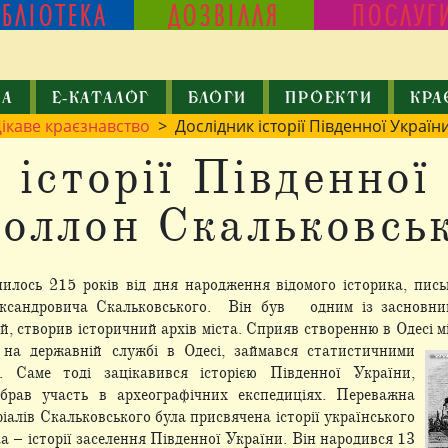
ІБЛІОТЕКА
ДОЗВІЛЛЯ
ПОСЛУГ
КА
Е-КАТАЛОГ
БЛОГИ
ПРОЕКТИ
КРА
ікаве краєзнавство
> Дослідник історії Південної Украї
 історії Південної
оллон Скальковсь
нилось 215 років від дня народження відомого історика, пись
сандровича Скальковського. Він був одним із засновників
, створив історичний архів міста. Сприяв створенню в Одесі мі
на державній службі в Одесі, займався
статистичними
. Саме тоді зацікавився історією Південної України,
брав участь в археографічних експедиціях. Переважна
ріалів Скальковського була присвячена історії українського
ка – історії заселення Південної України. Він народився 13