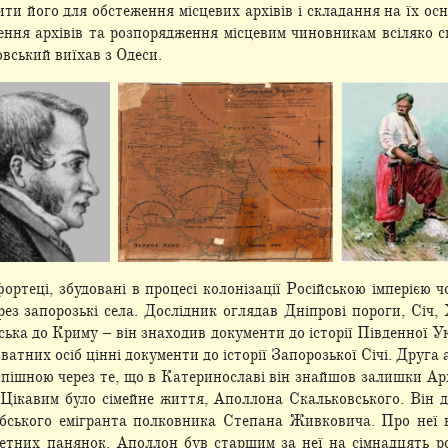
ти його для обстеження місцевих архівів і складання на їх осно
ення архівів та розпорядження місцевим чиновникам всіляко 
вський виїхав з Одеси.
фортеці, збудовані в процесі колонізації Російською імперією 
ерез запорозькі села. Дослідник оглядав Дніпрові пороги, Січ
ська до Криму – він знаходив документи до історії Південної Ук
ватних осіб цінні документи до історії Запорозької Січі. Друг
спішною через те, що в Катеринославі він знайшов залишки Ар
Цікавим було сімейне життя, Аполлона Скальковського. Він 
ського емігранта полковника Степана Живковича. Про неї в
етних панянок. Аполлон був старшим за неї на сімнадцять ро