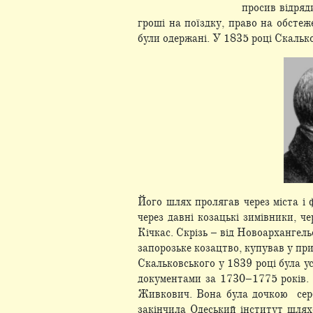
просив відряди
гроші на поїздку, право на обстеж
були одержані. У 1835 році Скалько
Його шлях пролягав через міста і 
через давні козацькі зимівники, ч
Кічкас. Скрізь – від Новоархангель
запорозьке козацтво, купував у при
Скальковського у 1839 році була у
документами за 1730–1775 років. 
Живкович. Вона була дочкою серб
закінчила Одеський інститут шлях