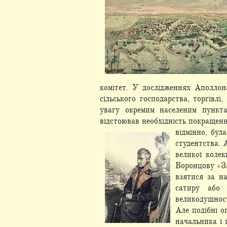
комітет. У дослідженнях Аполлон
сільського господарства, торгівлі
увагу окремим населеним пункта
відстоював необхідність покращенн
відмінно, бул
студентства. 
великої колек
Воронцову «За
взятися за на
сатиру або 
великодушност
Але подібні о
начальника і 