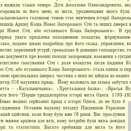
ких вижили тільки семеро. Діти Аполлона Олександровича, які
осоромили ні його імені, ні міста, уродженцями якого бул
альковського головною темою стає вивчення історії Запорозьк
лишків Архіву Коша Нової Запорозької Січі та інших джерел в
рії Нової Січі, або останнього Коша Запорозького». В гру
сторика увага приділена походженню козацтва, формуванню
ська, подано цікаві подробиці про його склад, управління, ві
инство, церковний устрій, громадське й домашнє гоподарство, то
ві документи про воєнні походи запорожців, взаємини з сусідн
світлено скасування Січі і доля козацтва після падіння К
ої Січі, або останнього Коша Запорозького» стала одним із пе
снові оригінальних джерел, частина з яких не дійшла до наших 
втор 276 наукових праць. Йому належать ще кілька забутих 
отта - «Кагальничанка», «Хрустальная балка», «Братья Ис
вати його “Перше тридцятиріччя історії міста Одеси. 1793-18
емає жодної серйозної праці з історії Одеси, де не було б
слідження. Останню наукову поїздку Південною Україною
кий здійснив, коли йому було вже 78 років. Він прослужив
ув живим архівом для всіх, кому потрібні були якісь довідки
орії та статистики. Багато зробивши для міста та його