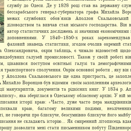
службу до Одеси. Де у 1828 році став на державну служб
бессарабського генерал-губернатора
графа Михайла Воро
межах службових обов’язків Аполлон Скальковський
діловодством та вивчав стан міського господарства. Він 
автор статистичних досліджень зі значними економічними
доповненнями. У 1840–1850-х роках зарекомендува
фаховий знавець статистики, згодом очолив окремий ста
а Олександровича, окрім таблиць, є чимало відомостей щодо
, видобувних галузей промисловості. Також у своїй роботі ві
м, цікавився поступом освітньої галузі та демографічними
я транспортного сполучення. Окрім основної роботи , яку він
а у Аполлона Скальковського ще одна пристрасть, це захопле
А Михайло Воронцов був відомим своїм захопленням археологіє
ції манускриптів, документів та рідкісних книг. У 1834 р. 
писку», яка зберіглася в Одеському обласному архіві. У ній 
писання історії краю: «Часто, дуже часто пера мандрівникі
похвали краю, багатому великими подіями, незліченним
і, не говорячи про блискуче, безсумнівно блискуче його майб
писання не складають історію… Як смиренний літописець вдаю
прошу дозволити мені стати письменником побуту Південноро