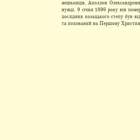
мешканців, Аполлон Олександрови
нужді. 9 січня 1898 року він поме
дослідник козацького степу був в
та похований на Першому Христия