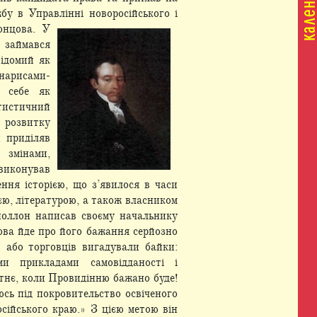
у в Управлінні новоросійського і
нцова. У
 займався
відомий як
 нарисами-
в себе як
тистичний
 розвитку
н приділяв
 змінами,
 виконував
ння історією, що з’явилося в часи
ю, літературою, а також власником
Аполлон написав своєму начальнику
мова йде про його бажання серйозно
в або торговців вигадували байки:
и прикладами самовідданості і
утнє, коли Провидінню бажано буде!
сь під покровительство освіченого
сійського краю.» З цією метою він