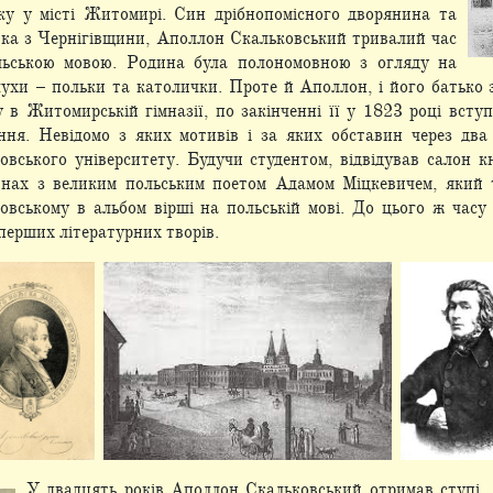
ку у місті Житомирі. Син дрібнопомісного дворянина та
ка з Чернігівщини, Аполлон Скальковський тривалий час
ольською мовою. Родина була
полономовною з огляду на
ухи – польки та католички. Проте й Аполлон, і його батько
 в Житомирській гімназії, по закінченні її у 1823 році всту
ення. Невідомо з яких мотивів і за яких обставин через дв
вського університету. Будучи студентом, відвідував салон кн
инах з великим польським поетом Адамом Міцкевичем, який 
овському в альбом вірші на польській мові. До цього ж часу 
перших літературних творів.
У двадцять років Аполлон Скальковський отримав ступі 