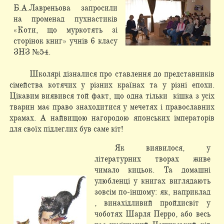
Б.А.Лавреньова запросили
на променад пухнастиків
«Коти, що муркотять зі
сторінок книг» учнів 6 класу
ЗНЗ №54.
Школярі дізналися про ставлення до представників
сімейства котячих у різних країнах та у різні епохи.
Цікавим виявився той факт, що одна тільки кішка з усіх
тварин має право знаходитися у мечетях і православних
храмах. А найвищою нагородою японських імператорів
для своїх підлеглих був саме кіт!
Як виявилося, у
літературних творах живе
чимало кицьок. Та домашні
улюбленці у книгах виглядають
зовсім по-іншому: як, наприклад
, винахідливий пройдисвіт у
чоботях Шарля Перро, або весь