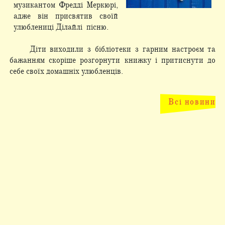
музикантом Фредді Меркюрі,
адже він присвятив своїй
улюблениці Ділайлі пісню.
Діти виходили з бібліотеки з гарним настроєм та
бажанням скоріше розгорнути книжку і притиснути до
себе своїх домашніх улюбленців.
Всі новини