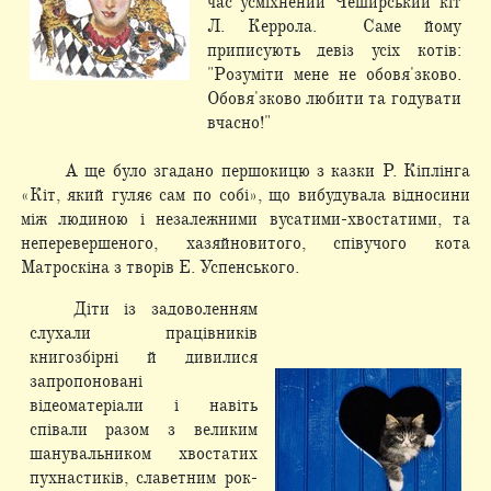
час усміхнений Чеширський кіт
Л. Керрола. Саме йому
приписують девіз усіх котів:
"Розуміти мене не обовя'зково.
Обовя'зково любити та годувати
вчасно!"
А ще було згадано першокицю з казки Р. Кіплінга
«Кіт, який гуляє сам по собі», що вибудувала відносини
між людиною і незалежними вусатими-хвостатими, та
неперевершеного, хазяйновитого, співучого кота
Матроскіна з творів Е. Успенського.
Діти із задоволенням
слухали працівників
книгозбірні й дивилися
запропоновані
відеоматеріали і навіть
співали разом з великим
шанувальником хвостатих
пухнастиків, славетним рок-