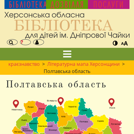
БІБЛІОТЕКА
ДОЗВІЛЛЯ
ПОСЛУГИ
A
A
краєзнавство
>
Літературна мапа Херсонщини
>
Полтавська область
Полтавська область
Білорусь
Чернігів
Луцьк
Росія
Рівне
Німеччина
Суми
Житомир
Київ
Львів
Харків
Полтава
Тернопіль
Луганськ
Хмельницький
Черкаси
Івано-
Вінниця
Франківськ
Ужгород
Кропивницький
Дніпро