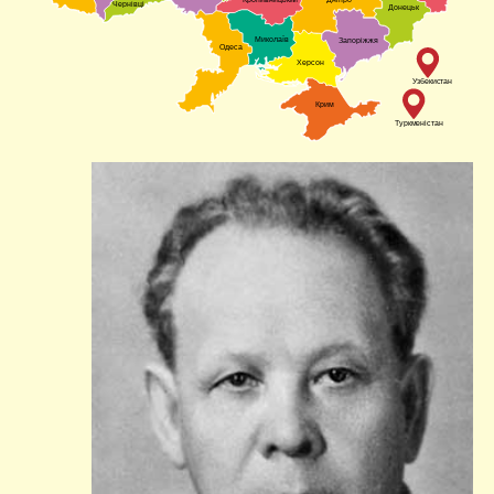
Чернівці
Донецьк
Миколаїв
Запоріжжя
Одеса
Херсон
Узбекистан
Крим
Туркменістан