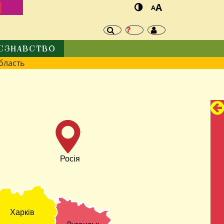
И
A
A
ЄЗНАВСТВО
бласть
Росія
Харків