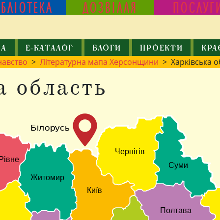
ІБЛІОТЕКА
ДОЗВІЛЛЯ
ПОСЛУГ
КА
Е-КАТАЛОГ
БЛОГИ
ПРОЕКТИ
КРА
навство
>
Літературна мапа Херсонщини
> Харківська о
а область
Білорусь
Чернігів
Рівне
Суми
Житомир
Київ
Полтава