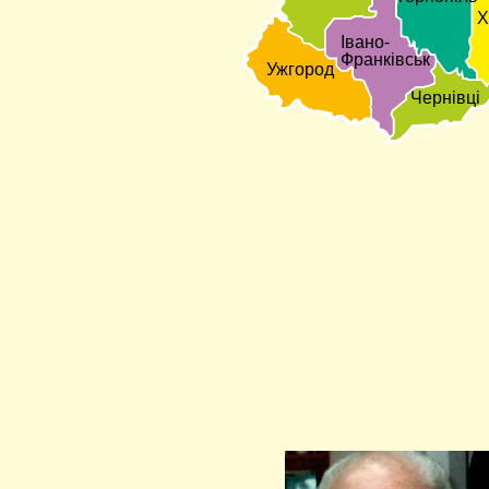
Х
Івано-
Франківськ
Ужгород
Чернівці