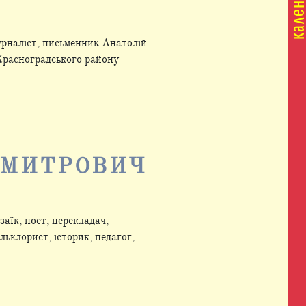
рналіст, письменник Анатолій
 Красноградського району
ДМИТРОВИЧ
аїк, поет, перекладач,
льклорист, історик, педагог,