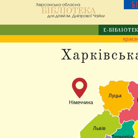
Б
Е-БІБЛІОТЕ
краєз
Харківськ
Луцьк
Німеччина
Львів
Тернопіль