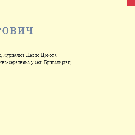
РОВИЧ
к, журналіст Павло Цокота
ина-середняка у селі Бригадирівці