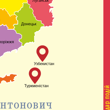
Луганськ
о
Донецьк
поріжжя
Узбекистан
Туркменістан
АНТОНОВИЧ