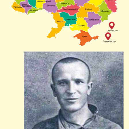
Хмельницький
Черкаси
Івано-
Вінниця
Франківськ
Ужгород
Кропивницький
Дніпро
Чернівці
Донецьк
Миколаїв
Запоріжжя
Одеса
Херсон
Узбекистан
Крим
Туркменістан