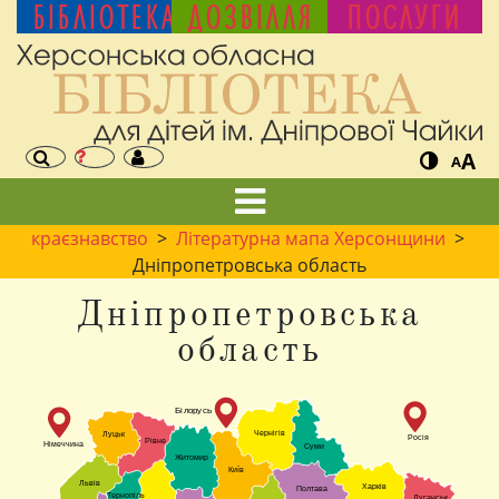
БІБЛІОТЕКА
ДОЗВІЛЛЯ
ПОСЛУГИ
A
A
краєзнавство
>
Літературна мапа Херсонщини
>
Дніпропетровська область
Дніпропетровська
область
Білорусь
Чернігів
Луцьк
Росія
Рівне
Німеччина
Суми
Житомир
Київ
Львів
Харків
Полтава
Тернопіль
Луганськ