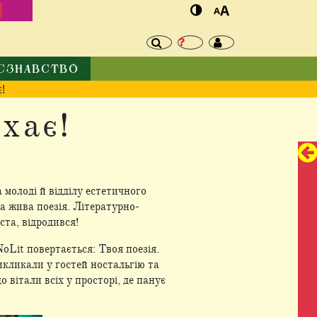
И
A
A
ЄЗНАВСТВО
!
хає!
 молоді й відділу естетичного
ла жива поезія. Літературно-
та, відродився!
oLit повертається: Твоя поезія.
викликали у гостей ностальгію та
 вітали всіх у просторі, де панує