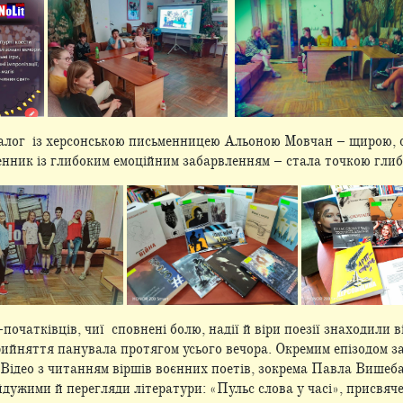
алог із херсонською письменницею Альоною Мовчан – щирою, с
ник із глибоким емоційним забарвленням – стала точкою глибо
початківців, чиї сповнені болю, надії й віри поезії знаходили 
рийняття панувала протягом усього вечора. Окремим епізодом 
. Відео з читанням віршів воєнних поетів, зокрема Павла Вишеба
йдужими й перегляди літератури: «Пульс слова у часі», присвя