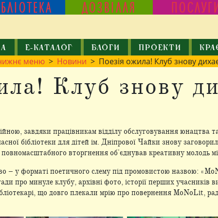
ІБЛІОТЕКА
ДОЗВІЛЛЯ
ПОСЛУГ
КА
Е-КАТАЛОГ
БЛОГИ
ПРОЕКТИ
КРА
нижнє меню
>
Новини
> Поезія ожила! Клуб знову дихає
ила! Клуб знову ди
ійною, завдяки працівникам відділу обслуговування юнацтва та
асної бібліотеки для дітей ім. Дніпрової Чайки знову заговори
 повномасштабного вторгнення об'єднував креативну молодь міс
во – у форматі поетичного слему під промовистою назвою: «MoN
гади про минуле клубу, архівні фото, історії перших учасників 
ібліотекарі, що довго плекали мрію про повернення MoNoLit, радо