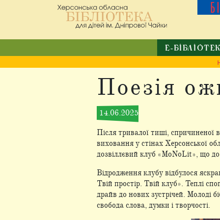
Б
Е-БІБЛІОТЕ
Поезія ож
14.06.2025
Після тривалої тиші, спричиненої в
виховання у стінах Херсонської обл
дозвіллєвий клуб «MoNoLit», що до
Відродження клубу відбулося яскра
Твій простір. Твій клуб». Теплі спо
драйв до нових зустрічей. Молоді б
свобода слова, думки і творчості.