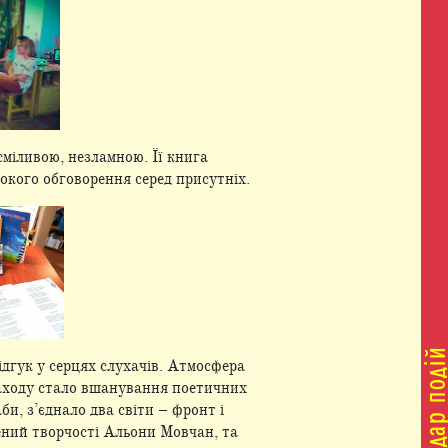
міливою, незламною. Її книга
кого обговорення серед присутніх.
відгук у серцях слухачів. Атмосфера
заходу стало вшанування поетичних
би, з’єднало два світи – фронт і
чений творчості Альони Мовчан, та