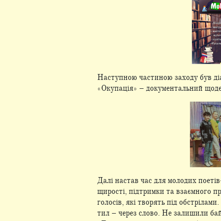
Наступною частиною заходу був ді
«Окупація» – документальний щоден
Далі настав час для молодих поетів-
щирості, підтримки та взаємного п
голосів, які творять під обстрілами
тил – через слово. Не залишили ба