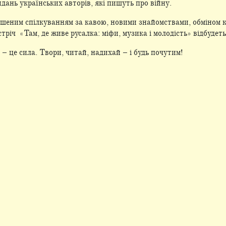
идань українських авторів, які пишуть про війну.
ушеним спілкуванням за кавою, новими знайомствами, обміном к
річ «Там, де живе русалка: міфи, музика і молодість» відбудеть
– це сила. Твори, читай, надихай – і будь почутим!