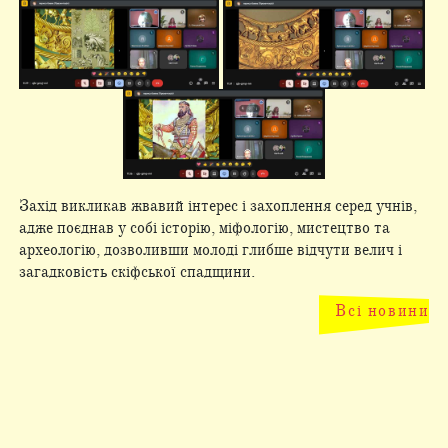
Захід викликав жвавий інтерес і захоплення серед учнів,
адже поєднав у собі історію, міфологію, мистецтво та
археологію, дозволивши молоді глибше відчути велич і
загадковість скіфської спадщини.
Всі новини