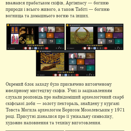
вважався прабатьком скіфів, Аргімпасу — богиню
природи і всього живого, а також Табіті — богиню
вогнища та домашнього вогню та інших.
Окремий блок заходу було присвячено витонченому
ювелірному мистецтву скіфів. Учні із зацікавленням
слухали розповідь про найвідоміший археологічний скарб
скіфської доби — золоту пектораль, знайдену у кургані
Товста Могила археологом Борисом Мозолевським у 1971
році. Присутні дізналися про її унікальну символіку,
художнє наповнення та техніку виготовлення.