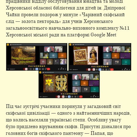
працівники відділу обслуговування юнацтва та молоді
Херсонської обласної бібліотеки для дітей ім. Дніпрової
Чайки провели подорож у минуле «Чарівний скіфський
слід — золота пектораль» для учнів Херсонського
загальноосвітнього навчально-виховного комплексу №11
Херсонської міської ради на платформі Google Meet
Під час зустрічі учасники поринули у загадковий світ
скіфської цивілізації — одного з найтаємничіших народів,
що колись населяли українські степи. Особливу увагу
було приділено віруванням скіфів. Присутні дізналися про
головних богів скіфського пантеону — Папая, що