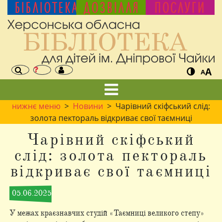
БІБЛІОТЕКА
ДОЗВІЛЛЯ
ПОСЛУГИ
A
A
нижнє меню
>
Новини
> Чарівний скіфський слід:
золота пектораль відкриває свої таємниці
Чарівний скіфський
слід: золота пектораль
відкриває свої таємниці
05.06.2025
У межах краєзнавчих студій «Таємниці великого степу»