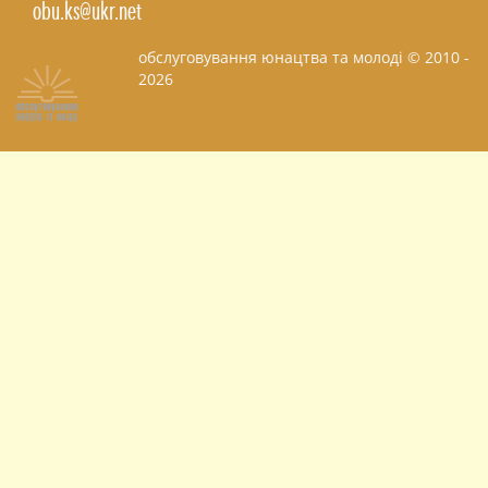
obu.ks@ukr.net
обслуговування юнацтва та молоді © 2010 -
2026