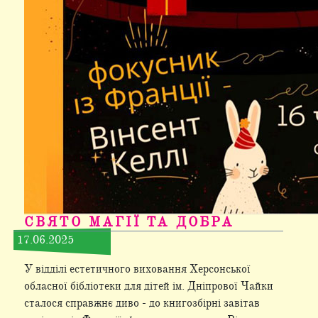
СВЯТО МАГІЇ ТА ДОБРА
17.06.2025
У відділі естетичного виховання Херсонської
обласної бібліотеки для дітей ім. Дніпрової Чайки
сталося справжнє диво - до книгозбірні завітав