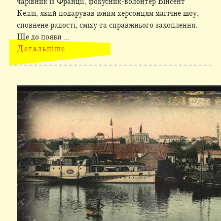
чарівник із Франції, фокусник-волонтер Вінсент
Келлі, який подарував юним херсонцям магічне шоу,
сповнене радості, сміху та справжнього захоплення.
Ще до появи ...
Детальніше