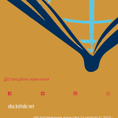
Дістанційне навчання
obu.ks@ukr.net
обслуговування юнацтва та молоді © 2010 -