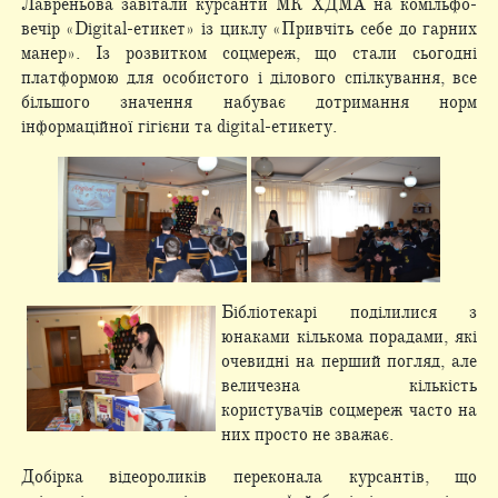
Лавреньова завітали курсанти МК ХДМА на комільфо-
вечір «Digital-етикет» із циклу «Привчіть себе до гарних
манер». Із розвитком соцмереж, що стали сьогодні
платформою для особистого і ділового спілкування, все
більшого значення набуває дотримання норм
інформаційної гігієни та digital-етикету.
Бібліотекарі поділилися з
юнаками кількома порадами, які
очевидні на перший погляд, але
величезна кількість
користувачів соцмереж часто на
них просто не зважає.
Добірка відеороликів переконала курсантів, що