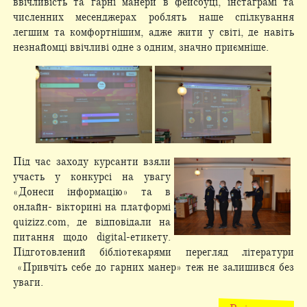
ввічливість та гарні манери в фейсбуці, інстаграмі та
численних месенджерах роблять наше спілкування
легшим та комфортнішим, адже жити у світі, де навіть
незнайомці ввічливі одне з одним, значно приємніше.
Під час заходу курсанти взяли
участь у конкурсі на увагу
«Донеси інформацію» та в
онлайн- вікторині на платформі
quizizz.com, де відповідали на
питання щодо digital-етикету.
Підготовлений бібліотекарями перегляд літератури
«Привчіть себе до гарних манер» теж не залишився без
уваги.