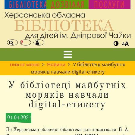
БІБЛІОТЕКА
ДОЗВІЛЛЯ
ПОСЛУГИ
A
A
нижнє меню
>
Новини
> У бібліотеці майбутніх
моряків навчали digital-етикету
У бібліотеці майбутніх
моряків навчали
digital-етикету
01.04.2021
До Херсонської обласної бібліотеки для юнацтва ім. Б. А.