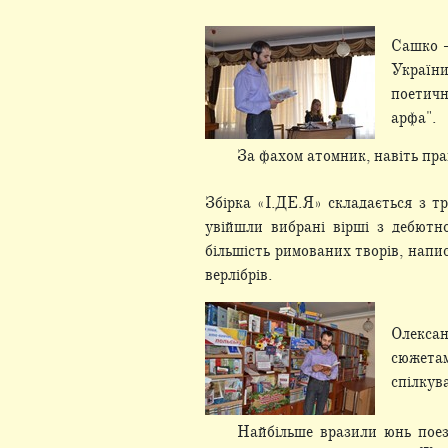
Сашко –
України
поетичн
арфа".
За фахом атомник, навіть пра
Збірка «І.ДЕ.Я» складається з тр
увійшли вибрані вірші з дебютн
більшість римованих творів, напи
верлібрів.
Олексан
сюжетам
спілкув
Найбільше вразили юнь поез