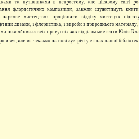
ками та путівниками в непростому, але цікавому світі ро
вання флористичних композицій, завжди служитимуть книг
о-паркове мистецтво» працівники відділу мистецтв підго
тний дизайн, і флористика, і вироби з природнього матеріалу,
ми познайомила всіх присутніх зав.відділом мистецтв Юлія Ка
ився, але ми чекаємо на нові зустрічі у стінах нашої бібліотек