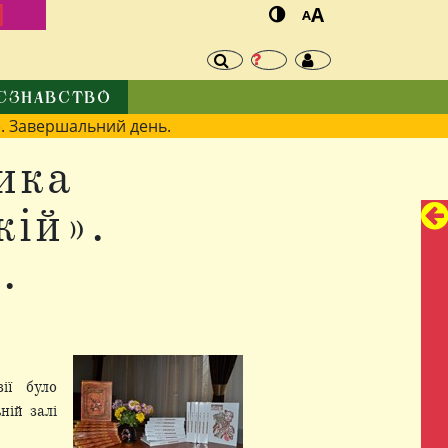
И
A
A
ЄЗНАВСТВО
. Завершальний день.
ика
кій».
.
ії було
ній залі