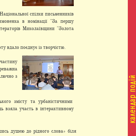
 Національної спілки письменників
Симоненка в номінації "За першу
ітераторів Миколаївщини "Золота
ту вдало поєднує із творчістю.
 частину
ереважна
ключно з
ького змісту та урбаністичними
дь взяла участь в інтерактивному
ись душею до рідного слова» біля