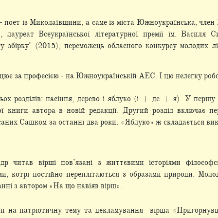
 поет із Миколаївщини, а саме із міста Южноукраїнська, член
, лауреат Всеукраїнської лiтературної премії ім. Василя 
у збірку" (2015), переможець обласного конкурсу молодих л
цює за професією - на Южноукраїнській АЕС. І цю нелегку робо
ьох розділів: насіння, дерево і яблуко (і + де + я). У першу
ої книги автора в новій редакції. Другий розділ включає п
саних Сашком за останні два роки. «Яблуко» ж складається ви
др читав вірші пов’язані з життєвими історіями філософс
и, котрі постійно переплітаються з образами природи. Моло
анні з автором «На що навіяв вірш».
ії на патріотичну тему та декламування вірша «Пригорнувш