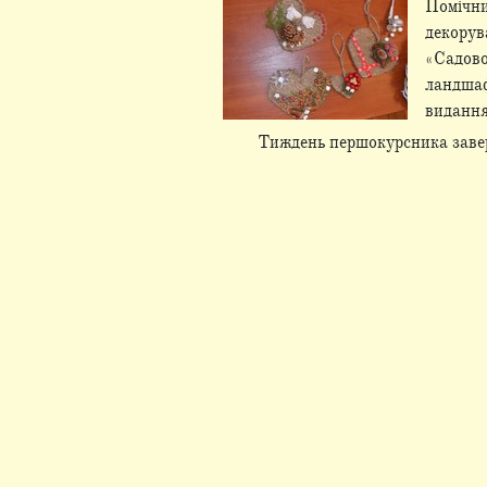
Помічни
декору
«Садов
ландшаф
видання
Тиждень першокурсника заверш