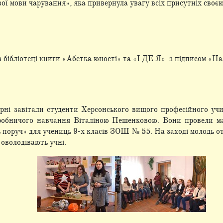
ї мови чарування», яка привернула увагу всіх присутніх своєю
в бібліотеці книги «Абетка юності» та «І.ДЕ.Я» з підписом «На
ірні завітали студенти Херсонського вищого професійного уч
робничого навчання Віталіною Пешенковою. Вони провели май
 поруч» для учениць 9-х класів ЗОШ № 55. На заході молодь о
 оволодівають учні.