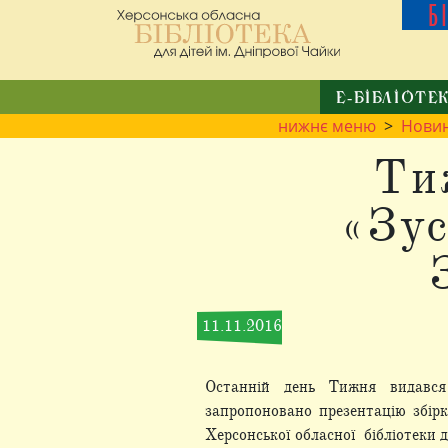
Б
Е-БІБЛІОТЕ
нижнє меню
>
Нови
Ти
«Зус
11.11.2016
Останній день Тижня видався
запропоновано презентацію збірк
Херсонської обласної бібліотеки д