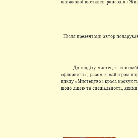
книжкової виставки-рапсодія «Живо
Після презентації автор подарува
До відділу мистецтв книгозб
«флористи», разом з майстром ви
циклу «Мистецтво і краса крокують
щодо ліцею та спеціальності, якими