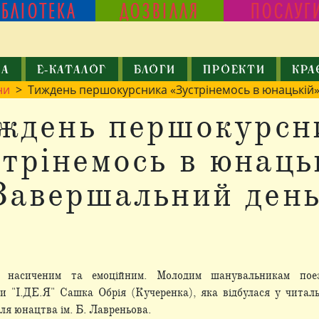
ІБЛІОТЕКА
ДОЗВІЛЛЯ
ПОСЛУГ
КА
Е-КАТАЛОГ
БЛОГИ
ПРОЕКТИ
КРА
ни
> Тиждень першокурсника «Зустрінемось в юнацькій»
ждень першокурсн
трінемось в юнаць
Завершальний день
 насиченим та емоційним. Молодим шанувальникам поез
и "І.ДЕ.Я" Сашка Обрія (Кучеренка), яка відбулася у читаль
ля юнацтва ім. Б. Лавреньова.