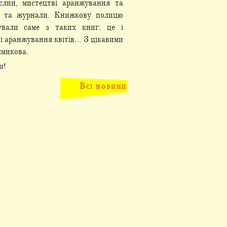
слин, мистецтві аранжування та
и та журнали. Книжкову полицю
тували саме з таких книг: це і
 і аранжування квітів… З цікавими
лмикова.
и!
Всі новини