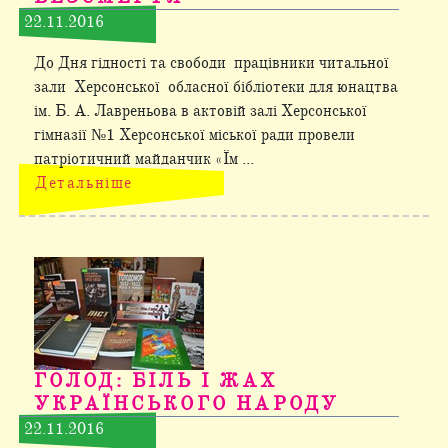
22.11.2016
До Дня гідності та свободи працівники читальної
зали Херсонської обласної бібліотеки для юнацтва
ім. Б. А. Лавреньова в актовій залі Херсонської
гімназії №1 Херсонської міської ради провели
патріотичний майданчик «Їм ...
Детальніше
ГОЛОД: БІЛЬ І ЖАХ
УКРАЇНСЬКОГО НАРОДУ
22.11.2016