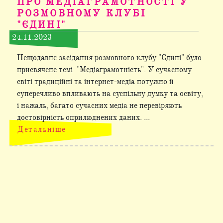
ПРО МЕДІАГРАМОТНОСТІ У
РОЗМОВНОМУ КЛУБІ
"ЄДИНІ"
24.11.2023
Нещодавнє засідання розмовного клубу "Єдині" було
присвячене темі "Медіаграмотність". У сучасному
світі традиційні та інтернет-медіа потужно й
суперечливо впливають на суспільну думку та освіту,
і нажаль, багато сучасних медіа не перевіряють
достовірність оприлюднених даних. ...
Детальніше