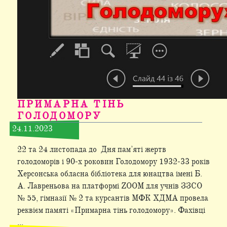
ПРИМАРНА ТІНЬ
ГОЛОДОМОРУ
24.11.2023
22 та 24 листопада до Дня пам’яті жертв
голодоморів і 90-х роковин Голодомору 1932-33 років
Херсонська обласна бібліотека для юнацтва імені Б.
А. Лавреньова на платформі ZOOM для учнів ЗЗСО
№ 55, гімназії № 2 та курсантів МФК ХДМА провела
реквієм памяті «Примарна тінь голодомору». Фахівці
...