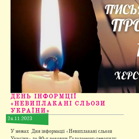
ДЕНЬ ІНФОРМЦІЇ
«НЕВИПЛАКАНІ СЛЬОЗИ
УКРАЇНИ»
24.11.2023
У межах Дня інформації «Невиплакані сльози
України» до 90-х роковин Голодомору-геноциду