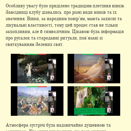
Особливу увагу було приділено традиціям плетіння вінків.
Завсідниці клубу дізнались про різні види вінків та їх
значення. Вінки, за народним повір’ям, мають захисні та
лікувальні властивості, тому цей процес став не тільки
захопливим, але й символічним. Цікавою була інформація
про русалок та стародавні ритуали, пов'язані зі
святкуванням Зелених свят.
Атмосфера зустрічі була надзвичайно душевною та