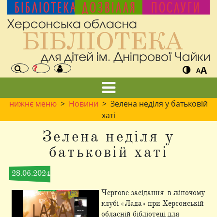
БІБЛІОТЕКА
ДОЗВІЛЛЯ
ПОСЛУГИ
A
A
нижнє меню
>
Новини
> Зелена неділя у батьковій
хаті
Зелена неділя у
батьковій хаті
28.06.2024
Чергове засідання в жіночому
клубі «Лада» при Херсонській
обласній бібліотеці для