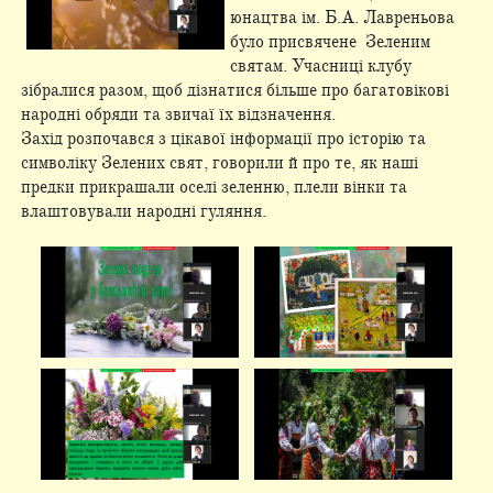
юнацтва ім. Б.А. Лавреньова
було присвячене Зеленим
святам. Учасниці клубу
зібралися разом, щоб дізнатися більше про багатовікові
народні обряди та звичаї їх відзначення.
Захід розпочався з цікавої інформації про історію та
символіку Зелених свят, говорили й про те, як наші
предки прикрашали оселі зеленню, плели вінки та
влаштовували народні гуляння.