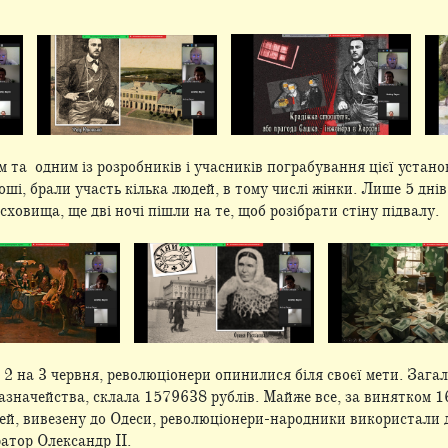
та одним із розробників і учасників пограбування цієї установ
оші, брали участь кілька людей, в тому числі жінки. Лише 5 дн
сховища, ще дві ночі пішли на те, щоб розібрати стіну підвалу.
 з 2 на 3 червня, революціонери опинилися біля своєї мети. Заг
значейства, склала 1579638 рублів. Майже все, за винятком 16
ей, вивезену до Одеси, революціонери-народники використали 
ратор Олександр II.