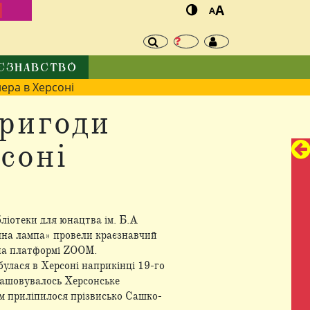
И
A
A
ЄЗНАВСТВО
ера в Херсоні
пригоди
соні
бліотеки для юнацтва ім. Б.А
чна лампа» провели краєзнавчий
 на платформі ZOOM.
булася в Херсоні наприкінці 19-го
ташовувалось Херсонське
ом приліпилося прізвисько Сашко-