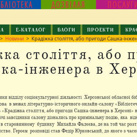
ІБЛІОТЕКА
ДОЗВІЛЛЯ
ПОСЛУГ
КА
Е-КАТАЛОГ
БЛОГИ
ПРОЕКТИ
КРА
>
Новини
> Крадіжка століття, або пригоди Сашка-інжен
ка століття, або 
ка-інженера в Хер
ки відділу соціокультурної діяльності Херсонської обласної бі
ова в межах літературно-історичного онлайн-салону «Бібліоте
в «Крадіжка століття, або пригоди Сашка-інженера в Херсоні»
ічі завсідники салону дізнались про кримінальну подію, яка від
я в старовинному будинку Михайла Фалєєва, де на той час роз
ство. Героєм розповіді став Федір Юрковський, до якого з час