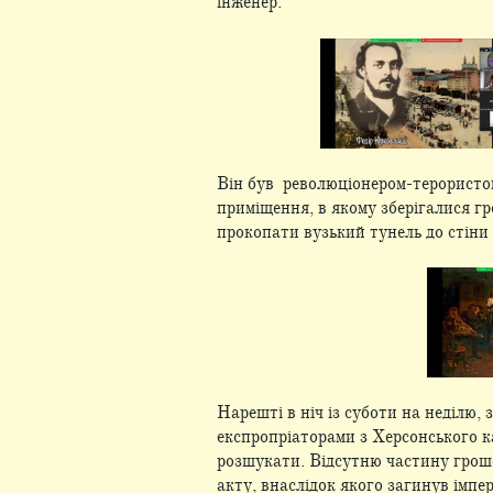
інженер.
Він був революціонером-терористом 
приміщення, в якому зберігалися гр
прокопати вузький тунель до стіни 
Нарешті в ніч із суботи на неділю,
експропріаторами з Херсонського ка
розшукати. Відсутню частину грош
акту, внаслідок якого загинув імпе