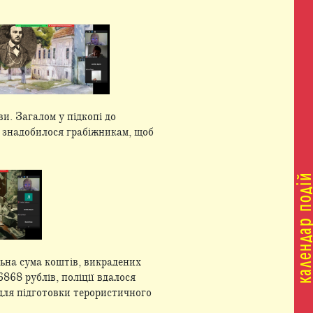
и. Загалом у підкопі до
ів знадобилося грабіжникам, щоб
альна сума коштів, викрадених
868 рублів, поліції вдалося
для підготовки терористичного