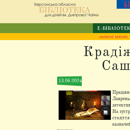
Б
Е-БІБЛІОТЕ
нижнє меню
Крадіж
Саш
13.06.2024
Працівни
Лаврень
детекти
На зустр
столітт
казначей