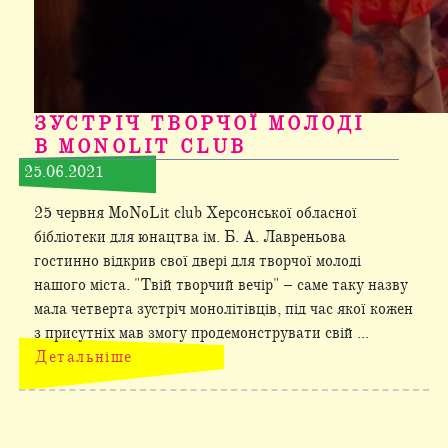
ЗУСТРІЧ ТВОРЧОЇ МОЛОДІ
В MONOLIT CLUB
25.06.2021
25 червня MoNoLit club Херсонської обласної
бібліотеки для юнацтва ім. Б. А. Лавреньова
гостинно відкрив свої двері для творчої молоді
нашого міста. "Твій творчий вечір" – саме таку назву
мала четверта зустріч монолітівців, під час якої кожен
з присутніх мав змогу продемонструвати свій ...
Детальніше