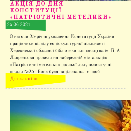
АКЦІЯ ДО ДНЯ
КОНСТИТУЦІЇ
«ПАТРІОТИЧНІ МЕТЕЛИКИ»
25.06.2021
З нагоди 25-річчя ухвалення Конституції України
працівники відділу соціокультурної діяльності
Херсонської обласної бібліотеки для юнацтва ім. Б. А.
Лавреньова провели на набережній міста акцію
«Патріотичні метелики», до якої долучилися учні
школи №25. Вона була націлена на те, щоб ...
Детальніше