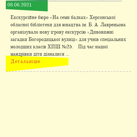
08.06.2021
Екскурсійне бюро «На семи балках» Херсонської
обласної бібліотеки для юнацтва ім. Б. А. Лавреньова
організувало нову ігрову екскурсію «Дивовижні
загадки Богородицької вулиці» для учнів спеціальних
молодших класів ХПШ №25. Під час нашої
мандрівки діти дізналися ...
Детальніше