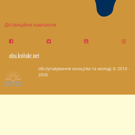
Дістанційне навчання
obu.ks@ukr.net
обслуговування юнацтва та молоді © 2010 -
2026