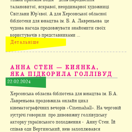
талановитої, яскравої, неординарної художниці
Світлани Юр’євої. А для Херсонської обласної
бібліотеки для юнацтва ім. Б. А. Лавреньова це
чудова нагода продовжувати знайомити своїх
користувачів з представниками ...
Детальніше
АННА СТЕН — КИЯНКА,
ЯКА ПІДКОРИЛА ГОЛЛІВУД
22.02.2024
Херсонська обласна бібліотека для юнацтва ім. Б.А.
Лавреньова продовжила онлайн цикл
кінематографічних вечорів «Cinemahall». На черговій
зустрічі говорили про дивовижну голлівудську
акторку українського походження - Анну Стен. Їй
співав оди Вертинський, нею захоплювався