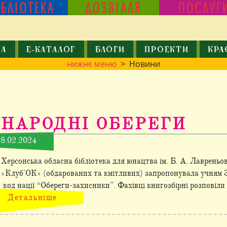
ІБЛІОТЕКА
ДОЗВІЛЛЯ
ПОСЛУГ
КА
Е-КАТАЛОГ
БЛОГИ
ПРОЕКТИ
КРА
нижнє меню
> Новини
НАРОДНІ ОБЕРЕГИ
8.02.2024
Херсонська обласна бібліотека для юнацтва ім. Б. А. Лавреньо
«Клуб'ОК» (обдарованих та кмітливих) запропонувала учня
код нації “Обереги-захисники”. Фахівці книгозбірні розповіли пр
Детальніше