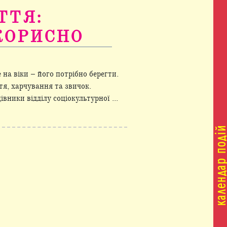
ТТЯ:
КОРИСНО
 на віки – його потрібно берегти.
тя, харчування та звичок.
ники відділу соціокультурної ...