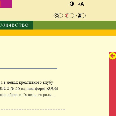
И
A
A
ЄЗНАВСТВО
ва в межах креативного клубу
м ЗЗСО № 55 на платформі ZOOM
о обереги, їх види та роль ...