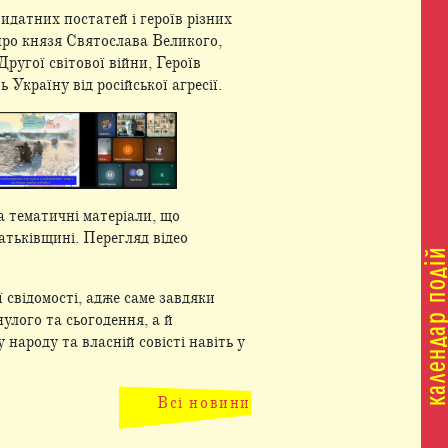
видатних постатей і героїв різних
 про князя Святослава Великого,
ругої світової війни, Героїв
 Україну від російської агресії.
а тематичні матеріали, що
атьківщині. Перегляд відео
 свідомості, адже саме завдяки
улого та сьогодення, а й
народу та власній совісті навіть у
Всі новини