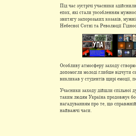
Під час зустрічі учасники здійснил
епох, які стали уособленням мужнос
звитягу запорозьких козаків, мужні
Небесної Сотні та Революції Гідност
Особливу атмосферу заходу створюв
допомогли молоді глибше відчути си
викликав у студентів щирі емоції, п
Учасники заходу дійшли спільної ду
таким людям Україна продовжує бор
нагадуванням про те, що справжній 
найважчі часи.