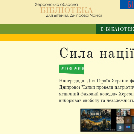
Б
Е-БІБЛІОТЕ
Сила нації
22.05.2026
Напередодні Дня Героїв України фах
Дніпрової Чайки провели патріотич
медичний фаховий коледж» Херсонсь
виборював свободу та незалежність 