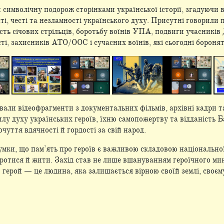
и символічну подорож сторінками української історії, згадуючи 
ті, честі та незламності українського духу. Присутні говорили
сть січових стрільців, боротьбу воїнів УПА, подвиги учасників Д
і, захисників АТО/ООС і сучасних воїнів, які сьогодні боронять
али відеофрагменти з документальних фільмів, архівні кадри т
лу духу українських героїв, їхню самопожертву та відданість Б
очуття вдячності й гордості за свій народ.
мки, що пам’ять про героїв є важливою складовою національної
отися й жити. Захід став не лише вшануванням героїчного мин
герой — це людина, яка залишається вірною своїй землі, своєму 