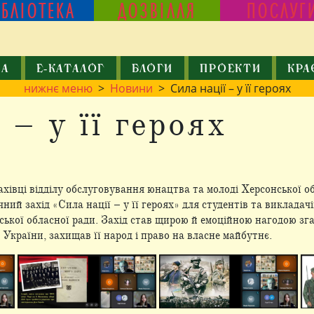
ІБЛІОТЕКА
ДОЗВІЛЛЯ
ПОСЛУГ
КА
Е-КАТАЛОГ
БЛОГИ
ПРОЕКТИ
КРА
нижнє меню
>
Новини
> Сила нації – у її героях
 – у її героях
івці відділу обслуговування юнацтва та молоді Херсонської обл
ний захід «Сила нації – у її героях» для студентів та виклада
кої обласної ради. Захід став щирою й емоційною нагодою зга
України, захищав її народ і право на власне майбутнє.