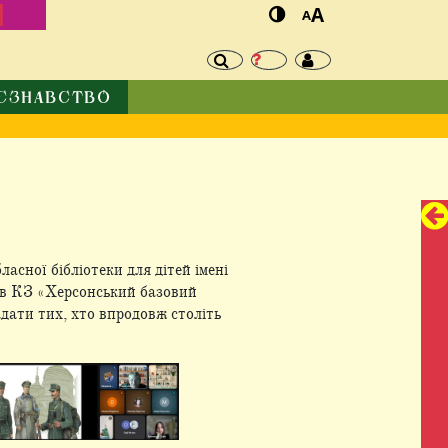
И
A
A
ЄЗНАВСТВО
асної бібліотеки для дітей імені
чів КЗ «Херсонський базовий
дати тих, хто впродовж століть