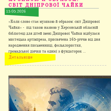
СВІТ ДНІПРОВОЇ ЧАЙКИ
15.05.2026
«Коли слово стає музикою й образом: світ Дніпрової
Чайки» - під такою назвою у Херсонській обласній
бібліотеці для дітей імені Дніпрової Чайки відбулася
мистецька артімпреза, присвячена 165-річчю від дня
народження письменниці, фольклористки,
громадської діячки та однієї з фундаторок ...
Детальніше