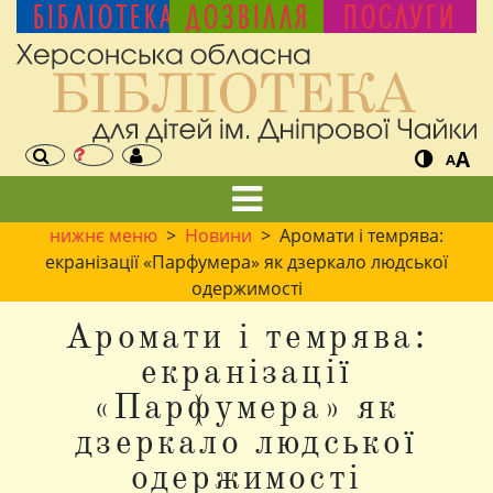
БІБЛІОТЕКА
ДОЗВІЛЛЯ
ПОСЛУГИ
A
A
нижнє меню
>
Новини
> Аромати і темрява:
екранізації «Парфумера» як дзеркало людської
одержимості
Аромати і темрява:
екранізації
«Парфумера» як
дзеркало людської
одержимості