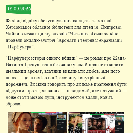
12.09.2025
Фахівці відділу обслуговування юнацтва та молоді
Херсонської обласної бібліотеки для дітей ім. Дніпрової
Чайки в межах циклу заходів "Читання зі смаком кіно"
провели онлайн-зустріч "Аромати і темрява: екранізації
“Парфумера”.
"Парфумер: історія одного вбивці" — це роман про Жана-
Батиста Гренуя, генія без запаху, який прагне створити
ідеальний аромат, здатний викликати любов. Але його
шлях — це шлях ізоляції, злочину і внутрішньої
порожнечі. Зюскінд говорить про людське прагнення бути
відчутим, про те, як запах — невидимий, але потужний —
може стати мовою душі, інструментом влади, навіть
зброєю.