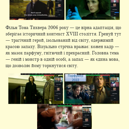
Фільм Тома Тиквера 2006 року — це вірна адаптація, що
зберігає історичний контекст XVIII століття. Гренуй тут
— трагічний герой, ізольований від світу, одержимий
красою запаху. Візуально стрічка вражає: кожен кадр —
як мазок парфуму, гнітючий і прекрасний. Головна тема
— геній і монстр в одній особі, а запах — як єдина мова,
що дозволяє йому торкнутися світу.