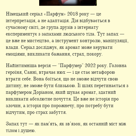
Німецький серіал «Парфум» 2018 року — це
інтерпретація, а не адаптація. Дія відбувається в
сучасному світі, де група друзів з інтернату
експериментує з запахами людського тіла. Тут запах —
це вже не мистецтво, а інструмент контролю, маніпуляції,
влади. Серіал досліджує, як аромат може керувати
емоціями, викликати бажання, страх, покору.
Найінтимніша версія — "Парфумер" 2022 року. Головна
героїня, Санні, втрачає нюх — і це стає метафорою
втрати себе. Вона боїться, що не зможе відчути свою
дитину, не зможе бути близькою. Її шлях перетинається з
парфумером Доріаном, який шукає аромат, здатний
викликати абсолютне почуття. Це вже не історія про
злочин, а історія про порожнечу, про потребу бути
відчутим, про страх забуття.
Запах тут — як пам’ять, як зв’язок, як останній міст між
тілом і душею.