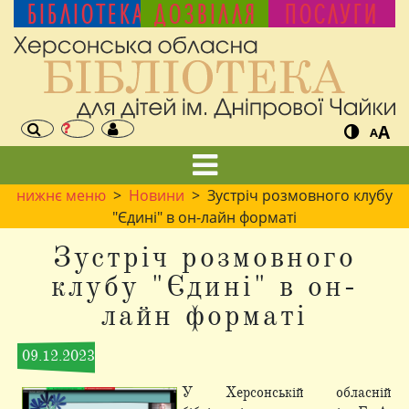
БІБЛІОТЕКА
ДОЗВІЛЛЯ
ПОСЛУГИ
A
A
нижнє меню
>
Новини
> Зустріч розмовного клубу
"Єдині" в он-лайн форматі
Зустріч розмовного
клубу "Єдині" в он-
лайн форматі
09.12.2023
У Херсонській обласній