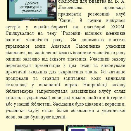
бібліотеці для юнацтва ім. Б. А.
Лавреньова продовжує
працювати розмовний клуб
"Єдині". 9 грудня відбулася
зустріч у онлайн-форматі на платформі ZOOM.
Спілкувалися на тему "Родовий відмінок іменників
однини чоловічого роду". За допомогою вчителя
української мови Анатолія Самойленка учасники
дізналися, які закінчення мають іменники чоловічого роду
однини залежно від їхнього значення. Учасники заходу
переглянули презентацію з цієї теми та виконували
практичні завдання для закріплення знань. Усі активно
працювали та ставили запитання, коли виникали
складнощі у виконанні вправ. Наприкінці заходу
бібліотекарка запропонувала завсідникам клубу огляд
книжок з української мови, які можна знайти в інтернеті
або у нашій бібліотеці. Засідання було цікавим і корисним,
учасники клубу стали більш обізнаними з української
мови, за що були дуже вдячні.