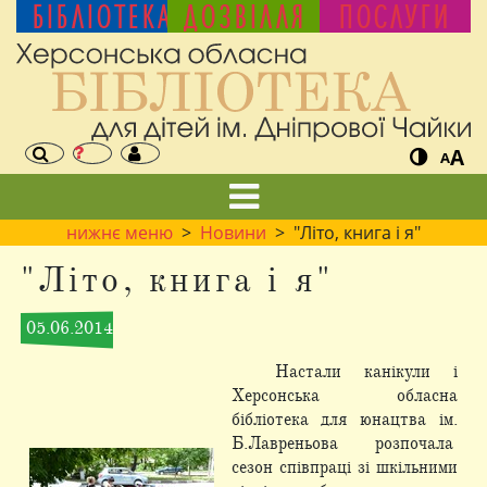
БІБЛІОТЕКА
ДОЗВІЛЛЯ
ПОСЛУГИ
A
A
нижнє меню
>
Новини
> "Літо, книга і я"
"Літо, книга і я"
05.06.2014
Настали канікули і
Херсонська обласна
бібліотека для юнацтва ім.
Б.Лавреньова розпочала
сезон співпраці зі шкільними