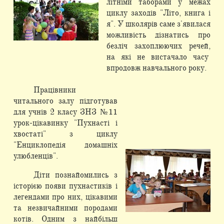
літніми таборами у межах
циклу заходів "Літо, книга і
я". У школярів саме з'явилася
можливість дізнатись про
безліч захоплюючих речей,
на які не вистачало часу
впродовж навчального року.
Працівники
читального залу підготував
для учнів 2 класу ЗНЗ №11
урок-цікавинку "Пухнасті і
хвостаті" з циклу
"Енциклопедія домашніх
улюбленців".
Діти познайомились з
історією появи пухнастиків і
легендами про них, цікавими
та незвичайними породами
котів. Одним з найбільш