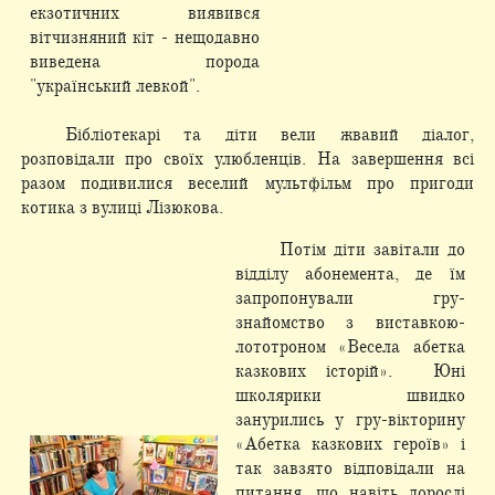
екзотичних виявився
вітчизняний кіт - нещодавно
виведена порода
"український левкой".
Бібліотекарі та діти вели жвавий діалог,
розповідали про своїх улюбленців. На завершення всі
разом подивилися веселий мультфільм про пригоди
котика з вулиці Лізюкова.
Потім діти завітали до
відділу абонемента, де їм
запропонували гру-
знайомство з виставкою-
лототроном «Весела абетка
казкових історій». Юні
школярики швидко
занурились у гру-вікторину
«Абетка казкових героїв» і
так завзято відповідали на
питання, що навіть дорослі