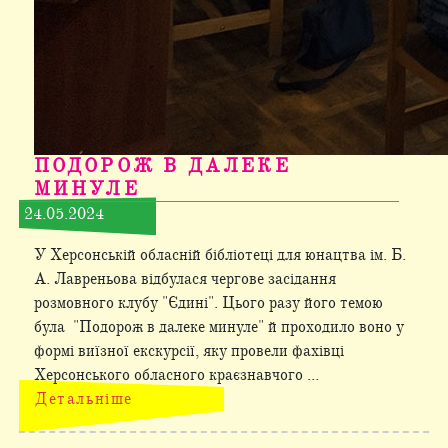
ПОДОРОЖ В ДАЛЕКЕ
МИНУЛЕ
24.05.2024
У Херсонській обласній бібліотеці для юнацтва ім. Б.
А. Лавреньова відбулася чергове засідання
розмовного клубу "Єдині". Цього разу його темою
була "Подорож в далеке минуле" й проходило воно у
формі виїзної екскурсії, яку провели фахівці
Херсонського обласного краєзнавчого ...
Детальніше