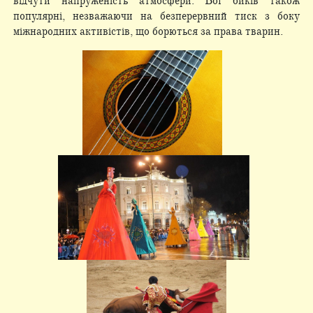
відчути напруженість атмосфери. Бої биків також
популярні, незважаючи на безперервний тиск з боку
міжнародних активістів, що борються за права тварин.