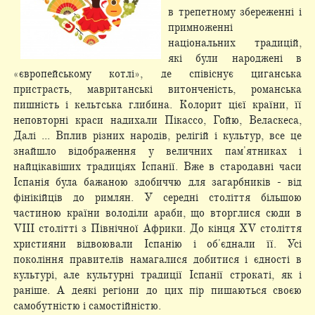
в трепетному збереженні і
примноженні
національних традицій,
які були народжені в
«європейському котлі», де співіснує циганська
пристрасть, мавританські витонченість, романська
пишність і кельтська глибина. Колорит цієї країни, її
неповторні краси надихали Пікассо, Гойю, Веласкеса,
Далі ... Вплив різних народів, релігій і культур, все це
знайшло відображення у величних пам'ятниках і
найцікавіших традиціях Іспанії. Вже в стародавні часи
Іспанія була бажаною здобиччю для загарбників - від
фінікійців до римлян. У середні століття більшою
частиною країни володіли араби, що вторглися сюди в
VIII столітті з Північної Африки. До кінця XV століття
християни відвоювали Іспанію і об'єднали її. Усі
покоління правителів намагалися добитися і єдності в
культурі, але культурні традиції Іспанії строкаті, як і
раніше. А деякі регіони до цих пір пишаються своєю
самобутністю і самостійністю.