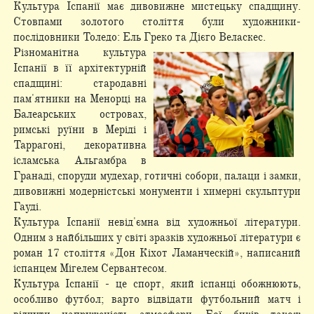
Культура Іспанії має дивовижне мистецьку спадщину.
Стовпами золотого століття були художники-
послідовники Толедо: Ель Греко та Дієго Веласкес.
Різноманітна культура
Іспанії в її архітектурній
спадщині: стародавні
пам'ятники на Менорці на
Балеарських островах,
римські руїни в Меріді і
Таррагоні, декоративна
ісламська Альгамбра в
Гранаді, споруди мудехар, готичні собори, палаци і замки,
дивовижні модерністські монументи і химерні скульптури
Гауді.
Культура Іспанії невід'ємна від художньої літератури.
Одним з найбільших у світі зразків художньої літератури є
роман 17 століття «Дон Кіхот Ламанческій», написаний
іспанцем Мігелем Сервантесом.
Культура Іспанії - це спорт, який іспанці обожнюють,
особливо футбол; варто відвідати футбольний матч і