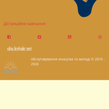
Дістанційне навчання
obu.ks@ukr.net
обслуговування юнацтва та молоді © 2010 -
2026