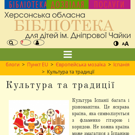
БІБЛІОТЕКА
ДОЗВІЛЛЯ
ПОСЛУГИ
A
A
блоги
>
Пункт EU
>
Європейська мозаїка
>
Іспанія
> Культура та традиції
Культура та традиції
Культура Іспанії багата і
різноманітна. Це яскрава
країна, яка символізується
з фламенко гітарою і
коридою. Не кожна країна
може змагатися з Іспанією