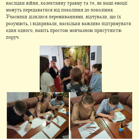
наслідки війни, колективну травму та те, як наші емоції
можуть передаватися від покоління до покоління.
Учасники ділилися переживаннями, відчували, що їх
розуміють, і відкривали, наскільки важливо підтримувати
один одного, навіть простою мовчазною присутністю
поруч.