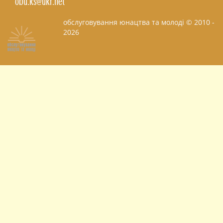
obu.ks@ukr.net
обслуговування юнацтва та молоді © 2010 -
2026