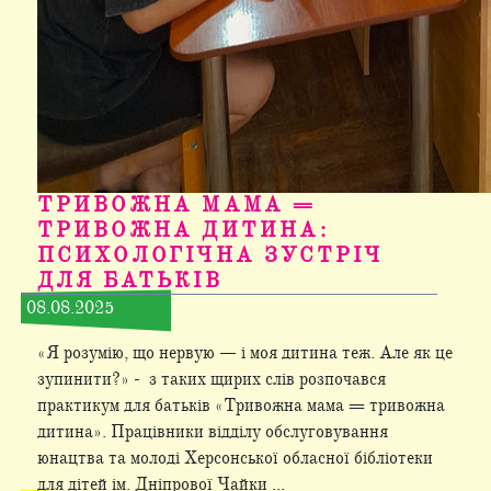
ТРИВОЖНА МАМА =
ТРИВОЖНА ДИТИНА:
ПСИХОЛОГІЧНА ЗУСТРІЧ
ДЛЯ БАТЬКІВ
08.08.2025
«Я розумію, що нервую — і моя дитина теж. Але як це
зупинити?» - з таких щирих слів розпочався
практикум для батьків «Тривожна мама = тривожна
дитина». Працівники відділу обслуговування
юнацтва та молоді Херсонської обласної бібліотеки
для дітей ім. Дніпрової Чайки ...