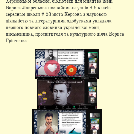
Херсонської обласної бібліотеки для юнацтва імені
Бориса Лавреньова познайомили учнів 8-9 класів
середньої школи # 53 міста Херсона з науковою
діяльністю та літературними здобутками укладача
першого повного словника української мови,
письменника, просвітителя та культурного діяча Бориса
Грінченка.