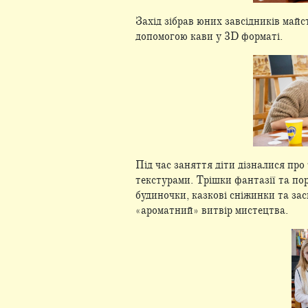
Захід зібрав юних завсідників майс
допомогою кави у 3D форматі.
Під час заняття діти дізналися про
текстурами. Трішки фантазії та по
будиночки, казкові сніжинки та зас
«ароматний» витвір мистецтва.