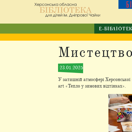
Б
Е-БІБЛІОТЕ
Мистецтво
23.01.2025
У затишній атмосфері Херсонської о
art «Тепло у зимових відтінках».