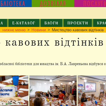
ІБЛІОТЕКА
ДОЗВІЛЛЯ
ПОСЛУГ
КА
Е-КАТАЛОГ
БЛОГИ
ПРОЕКТИ
КРА
нижнє меню
>
Новини
> Мистецтво кавових відтінків
 кавових відтінків
бласної бібліотеки для юнацтва ім. Б.А. Лавреньова відбувся о