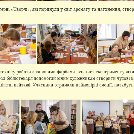
терні «Творчі», які поринули у світ аромату та натхнення, ств
 техніку роботи з кавовими фарбами, вчилися експериментувати
рад бібліотекаря допомогли юним художникам створити чудові к
ніжені пейзажі. Учасники отримали неймовірні емоції, назабут