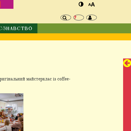
И
A
A
ЄЗНАВСТВО
ригінальний майстерклас із сoffee-