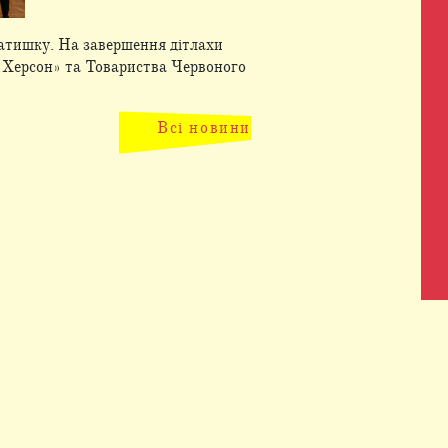
затишку. На завершення дітлахи
б Херсон» та Товариства Червоного
Всі новини