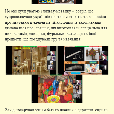
Не оминули увагою і ляльку-мотанку – оберіг, що
супроводжував українців протягом століть, та розповіли
про значення її елементів. А хлопчики із захопленням
дізнавалися про іграшки, які виготовляли спеціально для
них: коників, свищики, фуркалки, катальця та інші
предмети, що поєднували гру та навчання.
Захід подарував учням багато цікавих відкриттів, сприяв