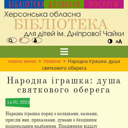
БІБЛІОТЕКА
ДОЗВІЛЛЯ
ПОСЛУГИ
A
A
нижнє меню
>
Новини
> Народна іграшка: душа
святкового оберега
Народна іграшка: душа
святкового оберега
14.01.2025
Народна іграшка поряд з колядками, казками,
прислів'ями, приказками, думами є безцінним
національним надбанням. Працівники відділу