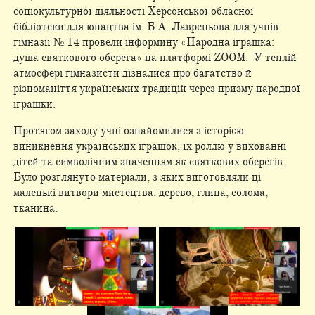
соціокультурної діяльності Херсонської обласної
бібліотеки для юнацтва ім. Б.А. Лавреньова для учнів
гімназії № 14 провели інформину «Народна іграшка:
душа святкового оберега» на платформі ZOOM. У теплій
атмосфері гімназисти дізналися про багатство й
різноманіття українських традицій через призму народної
іграшки.
Протягом заходу учні ознайомилися з історією
виникнення українських іграшок, їх роллю у вихованні
дітей та символічним значенням як святкових оберегів.
Було розглянуто матеріали, з яких виготовляли ці
маленькі витвори мистецтва: дерево, глина, солома,
тканина.