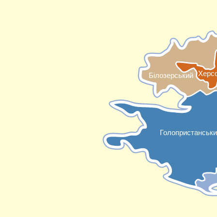
Херс
Білозерський
Голопристанськи