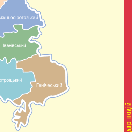
ижньосірогозький
Іванівський
отроїцький
Генічеський