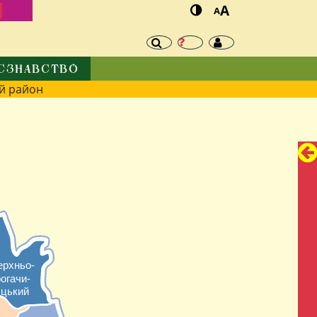
И
A
A
ЄЗНАВСТВО
й район
ерхньо-
огачи-
цький