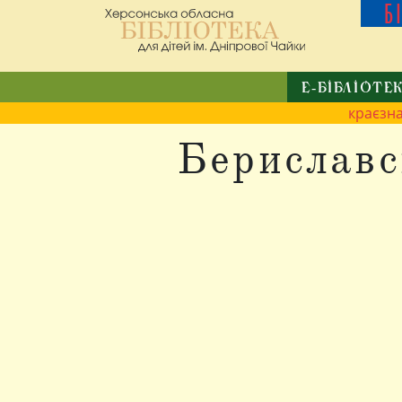
Б
Е-БІБЛІОТЕ
краєзн
Бериславс