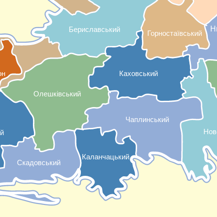
Н
Бериславський
Горностаївський
он
Каховський
Олешківський
Чаплинський
Нов
й
Каланчацький
Скадовський