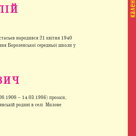
ЛІЙ
стасьєв народився 21 квітня 1940
ння Борозенської середньої школи у
ВИЧ
8.1908 – 14.03.1986) прозаїк,
нській родині в селі Милове