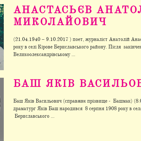
АНАСТАСЬЄВ АНАТО
МИКОЛАЙОВИЧ
(21.04.1940 – 9.10.2017 ) поет, журналіст Анатолій Ана
року в селі Кірове Бериславського району. Після закінче
Великоолександрівському ...
БАШ ЯКІВ ВАСИЛЬО
Баш Яків Васильович (справжнє прізвище - Башмак) (8.0
драматург Яків Баш народився 8 серпня 1908 року в селя
Бериславського ...