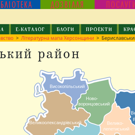
ІБЛІОТЕКА
ДОЗВІЛЛЯ
ПОСЛУГ
КА
Е-КАТАЛОГ
БЛОГИ
ПРОЕКТИ
КРА
авство
>
Літературна мапа Херсонщини
> Бериславськи
ький район
Високопільський
Ново-
воронцовський
В
р
Великоолександрівський
Велико-
лепетиський