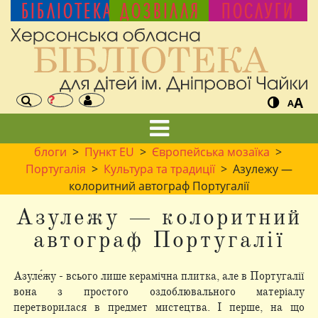
БІБЛІОТЕКА
ДОЗВІЛЛЯ
ПОСЛУГИ
A
A
блоги
>
Пункт EU
>
Європейська мозаїка
>
Португалія
>
Культура та традиції
> Азулежу —
колоритний автограф Португалії
Азулежу — колоритний
автограф Португалії
Азуле́жу - всього лише керамічна плитка, але в Португалії
вона з простого оздоблювального матеріалу
перетворилася в предмет мистецтва. І перше, на що