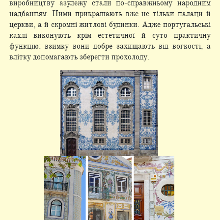
виробництву азулежу стали по-справжньому народним
надбанням. Ними прикрашають вже не тільки палаци й
церкви, а й скромні житлові будинки. Адже португальські
кахлі виконують крім естетичної й суто практичну
функцію: взимку вони добре захищають від вогкості, а
влітку допомагають зберегти прохолоду.