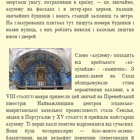
звертаєш увагу, потрапивши в країну, — це, звичайно,
азулежу на фасадах і в інтер'єрах церков, палаців,
звичайних будинків і навіть станцій залізниці та метро.
На глазурованих плитках тут пишуть номери будинків і
назви вулиць, з них роблять вивіски і кахельні лиштви
вікон і дверей.
Слово «азулежу» походить
від арабського «аз-
зулайдж» - «камінчик». З
давніх-давен на Сході
облицьовували стіни
керамічними кахлями, а в
VIII столітті маври принесли цей звичай на Піренейський
півострів. Найважливішим центром іспансько-
мавританської кахельної промисловості стала Севілья,
звідки в Португалію у XV столітті й прийшли найстаріші
азулежу. Ті перші кахлі помітно відрізнялися від сучасних.
Вони були чотириколірні — біло-жовто-зелено-
блакитними, мали рельєфну поверхню (перегородки й