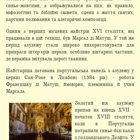
синьо-жовтими, а зображувалися на них, як правило,
міфологічні та біблійні сюжети, сцени з життя святих,
картини полювання та алегоричні композиції.
Одним з перших місцевих майстрів XVI століття, які
працювали в цій техніці, був Марсал ді Матуш. У той же
період азулежу стали широко використовувати для
прикраси інтер'єрів церков, особливо вівтарної частини,
де кераміка імітувала дорогі тканини.
Найстаріша датована португальська панель з азулежу у
церкві Сан-Роке в Лісабоні (1584 рік) - робота
Франсишку ді Матуш, ймовірно, племінника й учня
Марсала.
Золотий вік азулежу
припав на кінець XVII -
початок XVIII століття,
коли в Португалію
потрапили синьо-білі кахлі
з голландського Делфта. У