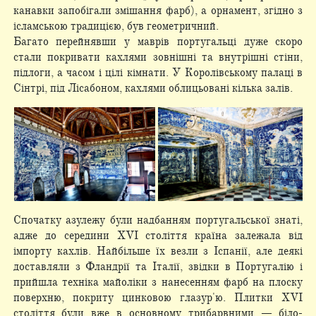
канавки запобігали змішання фарб), а орнамент, згідно з
ісламською традицією, був геометричний.
Багато перейнявши у маврів португальці дуже скоро
стали покривати кахлями зовнішні та внутрішні стіни,
підлоги, а часом і цілі кімнати. У Королівському палаці в
Сінтрі, під Лісабоном, кахлями облицьовані кілька залів.
Спочатку азулежу були надбанням португальської знаті,
адже до середини XVI століття країна залежала від
імпорту кахлів. Найбільше їх везли з Іспанії, але деякі
доставляли з Фландрії та Італії, звідки в Португалію і
прийшла техніка майоліки з нанесенням фарб на плоску
поверхню, покриту цинковою глазур'ю. Плитки XVI
століття були вже в основному трибарвними — біло-