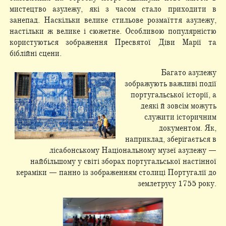
мистецтво азулежу, які з часом стало приходити в
занепад. Наскільки велике стильове розмаїття азулежу,
настільки ж велике і сюжетне. Особливою популярністю
користуються зображення Пресвятої Діви Марії та
біблійні сцени.
Багато азулежу
зображують важливі події
португальської історії, а
деякі й зовсім можуть
служити історичним
документом. Як,
наприклад, зберігається в
лісабонському Національному музеї азулежу —
найбільшому у світі зборах португальської настінної
кераміки — панно із зображенням столиці Португалії до
землетрусу 1755 року.