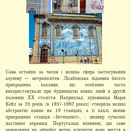
Сама остання за часом і велика сфера застосування
азулежу — метрополітен. Лісабонська підземка багато
прикрашена кахлями, які особливо часто
використовували при будівництві нових ліній в другій
половині XX століття. Наприклад, художниця Марія
Кейл за 25 років (в 1957-1982 роках) створила великі
абстрактні панно на 19 станціях, а її кахлі, якими
прикрашена станція «Інтенденті», - шедевр сучасної
настінної кераміки. Португальці впевнені, що саме
замовлення на обробку метро вдихнули нове життя в