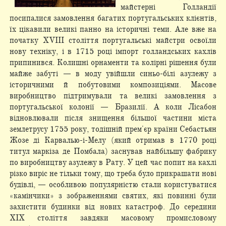
майстерні Голландії
посипалися замовлення багатих португальських клієнтів,
їх цікавили великі панно на історичні теми. Але вже на
початку XVIII століття португальські майстри освоїли
нову техніку, і в 1715 році імпорт голландських кахлів
припинився. Колишні орнаменти та колірні рішення були
майже забуті — в моду увійшли синьо-білі азулежу з
історичними й побутовими композиціями. Масове
виробництво підтримували та великі замовлення з
португальської колонії — Бразилії. А коли Лісабон
відновлювали після знищення більшої частини міста
землетрусу 1755 року, тодішній прем'єр країни Себастьян
Жозе ді Карвалью-і-Мелу (який отримав в 1770 році
титул маркіза де Помбала) заснував найбільшу фабрику
по виробництву азулежу в Рату. У цей час попит на кахлі
різко виріс не тільки тому, що треба було прикрашати нові
будівлі, — особливою популярністю стали користуватися
«камінчики» з зображеннями святих, які повинні були
захистити будинки від нових катастроф. До середини
XIX століття завдяки масовому промисловому