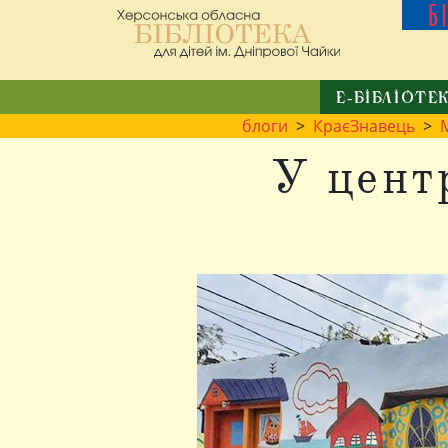
Б
Е-БІБЛІОТЕ
блоги
>
КраєЗнавець
>
У цент