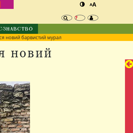
И
A
A
ЄЗНАВСТВО
вся новий барвистий мурал
я новий