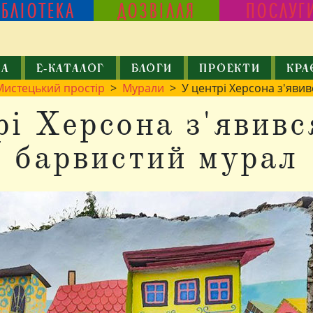
ІБЛІОТЕКА
ДОЗВІЛЛЯ
ПОСЛУГ
КА
Е-КАТАЛОГ
БЛОГИ
ПРОЕКТИ
КРА
Мистецький простір
>
Мурали
> У центрі Херсона з'яви
рі Херсона з'явивс
барвистий мурал