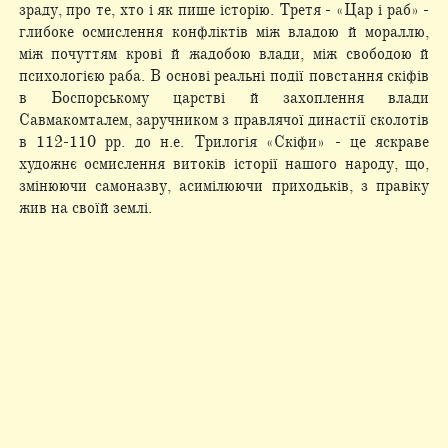
зраду, про те, хто і як пише історію. Третя - «Цар і раб» -
глибоке осмислення конфліктів між владою й мораллю,
між почуттям крові й жадобою влади, між свободою й
психологією раба. В основі реальні події повстання скіфів
в Боспорському царстві й захоплення влади
Савмакомталем, заручником з правлячої династії сколотів
в 112-110 рр. до н.е. Трилогія «Скіфи» - це яскраве
художнє осмислення витоків історії нашого народу, що,
змінюючи самоназву, асимілюючи приходьків, з правіку
жив на своїй землі.