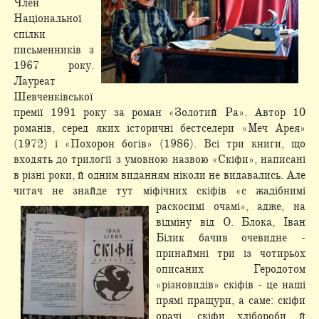
Член
Національної
спілки
письменників з
1967 року.
Лауреат
Шевченківської
премії 1991 року за роман «Золотий Ра». Автор 10
романів, серед яких історичні бестселери «Меч Арея»
(1972) і «Похорон богів» (1986). Всі три книги, що
входять до трилогії з умовною назвою «Скіфи», написані
в різні роки, й одним виданням ніколи не видавались. Але
читач не знайде тут міфічних скіфів «с жадібнимі
раскосимі очамі», адже, на
відміну від О. Блока, Іван
Білик бачив очевидне -
принаймні три із чотирьох
описаних Геродотом
«різновидів» скіфів - це наші
прямі пращури, а саме: скіфи
орачі, скіфи хлібороби й