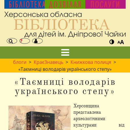
БІБЛІОТЕКА
ДОЗВІЛЛЯ
ПОСЛУГИ
A
A
блоги
>
КраєЗнавець
>
Книжкова полиця
>
«Таємниці володарів українського степу»
«Таємниці володарів
українського степу»
Херсонщина
представлена
археологічними
культурами від