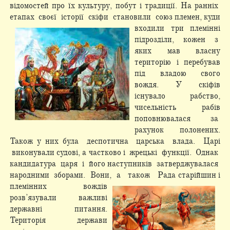
відомостей про їх культуру, побут і традиції. На ранніх
етапах своєї історії скіфи становили союз племен, куди
входили три племінні
підрозділи, кожен з
яких мав власну
територію і перебував
під владою свого
вождя. У скіфів
існувало рабство,
чисельність рабів
поповнювалася за
рахунок полонених.
Також у них була деспотична царська влада. Царі
виконували судові, а частково і жрецькі функції. Однак
кандидатура царя і його наступників затверджувалася
народними зборами. Вони, а також Рада
старійшин і
племінних вождів
розв’язували важливі
державні питання.
Територія держави