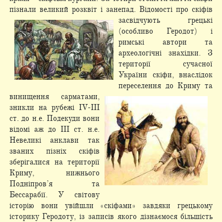
пізнали великий розквіт і занепад. Відомості про
скіфів
засвідчують грецькі
(особливо Геродот) і
римські автори та
археологічні знахідки. З
території сучасної
України скіфи, внаслідок
переселення до Криму та
винищення
сарматами,
зникли на рубежі IV-III
ст. до н.е. Подекуди вони
відомі аж до III ст. н.е.
Невеликі анклави так
званих пізніх скіфів
зберігалися на території
Криму, нижнього
Подніпров’я та
Бессарабії. У світову
історію вони увійшли «скіфами» завдяки грецькому
історику Геродоту, із записів якого дізнаємося більшість