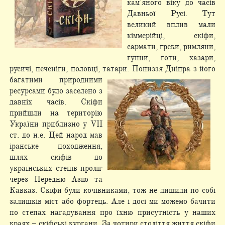
кам’яного віку до часів
Давньої Русі. Тут
великий вплив мали
кіммерійці, скіфи,
сармати, греки, римляни,
гунни, готи, хазари,
русичі, печеніги, половці, татари. Пониззя
Дніпра з його
багатими природними
ресурсами було заселено з
давніх часів. Скіфи
прийшли на територію
України приблизно у VII
ст. до н.е. Цей народ мав
іранське походження,
шлях скіфів до
українських степів проліг
через Передню Азію та
Кавказ. Скіфи були кочівниками, тож не лишили по собі
залишків міст або фортець. Але і досі ми можемо бачити
по степах нагадування про їхню присутність у наших
краях – скіфські кургани. За чотири століття життя скіфи