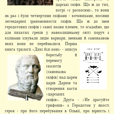
царські скіфи. Що ж до тих,
котрі «с раскосимі», то вони
як раз і були четвертими скіфами - кочовиками, носіями
легендарної іраномовности скіфів. Що ж до імен
геродотових скіфів і самої назви племен, то згадаймо, що
для пихатих греків у навколишньому світі поруч з
еллінами існували лише варвари, іменами й самоназвою
яких
вони не переймалися. Перша
книга трилогії «Дикі білі коні» - описує
боротьбу й
перемогу
сколотів
(самоназва
скіфів) над царем
царів Дарієм та
створення касти
«царських
скіфів». Друга - «Не дратуйте
грифонів» з Геродотом у якості
героя - про його перебування в Ольвії, про вірність і