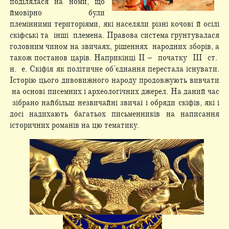
поділялася на номи, що
ймовірно були
племінними територіями, які населяли різні кочові й осілі
скіфські та інші племена. Правова система грунтувалася
головним чином на звичаях, рішеннях народних зборів, а
також постанов царів. Наприкінці II – початку III ст.
н. е. Скіфія як політичне об’єднання перестала існувати.
Історію цього дивовижного народу продовжують вивчати
на основі писемних і археологічних джерел. На даний час
зібрано найбільш незвичайні звичаї і обряди скіфів, які і
досі надихають багатьох письменників на написання
історичних романів на цю тематику.