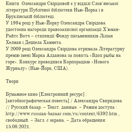
Книги Олександри Свірідовой є у відділі Слов’янської
літератури Публічної бібліотеки Нью-Йорка і в
Бруклінській бібліотеці.
У 1994 році у Нью-Йорку Олександра Свірідова
удостоєна нагороди правозахисної організації Х’юман-
Райтс Вотч – стипендії Фонду письменників Ліліан
Хелман і Дешіела Хаммета.
У 2009 році Олександра Свірідова отримала Літературну
премію імені Марка Алданова за повість «Вдох рыбы на
горе». Конкурс проводився Корпорацією «Нового
Журналу» (Нью-Йорк, США).
Твори
Бумажное кино [Електронний ресурс] :
[автобиографическая повесть] / Александра Свиридова
// Русский базар. – Текст. данные. – Режим доступа :
http://www.russian-bazaar.com/ru/content/6392.htm ,
свободный. – Загл. с экрана. – Дата обращения:
15.08.2021.