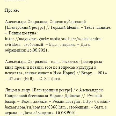
Про неї
Александра Свиридова. Список публикаций
[Електронний ресурс] // Горький Медиа. – Текст. данные.
– Режим доступа :
https://magazines.gorky.media/authors/s/aleksandra-
sviridova , свободный. – Загл. с экрана. – Дата
обращения: 15.08.2021.
Александра Свиридова - наша землячка : [автор ряда
книг прозы и поэзии, эссе по вопросам культуры и
искусства, сейчас живет в Нью-Йорке] // Вгору. – 2014.
– 27 лют. (№ 9). – С. 8. : фото.
Лицом к лицу [Електронний ресурс] / с Александрой
Свиридовой беседовала Марина Дайнеко // Русский
базар. – Текст. данные. – Режим доступа : http://russian-
bazaar.com/ru/content/6366.htm , свободный. – Загл. с
экрана. – Дата обращения: 15.08.2021.