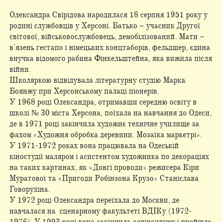
Олександра Свірідова народилася 18 серпня 1951 року у
родині службовців у Херсоні. Батько – учасник Другої
світової, військовослужбовець, демобілізований. Мати –
в’язень гестапо і німецьких концтаборів, фельдшер, єдина
внучка відомого рабина Фінкельштейна, яка вижила після
війни.
Школяркою відвідувала літературну студію Марка
Боянжу при Херсонському палаці піонерів.
У 1968 році Олександра, отримавши середню освіту в
школі № 30 міста Херсона, поїхала на навчання до Одеси,
де в 1971 році закінчила художнє технічне училище за
фахом «Художня обробка деревини. Мозаїка маркетрі».
У 1971-1972 роках вона працювала на Одеській
кіностудії маляром і асистентом художника по декораціях
на таких картинах, як «Довгі проводи» режисера Кіри
Муратової та «Пригоди Робінзона Крузо» Станіслава
Говорухіна.
У 1972 році Олександра переїхала до Москви, де
навчалася на сценарному факультеті ВДІКу (1972-