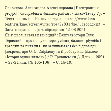
Свиридова Александра Александровна [Електронний
ресурс] : биография и фильмография // Кино-Театр.Ру. –
Текст. данные. – Режим доступа : https://www.kino-
teatr.ru/kino/screenwriter/ros/37831/bio/ , свободный. –
Загл. с экрана. – Дата обращения: 15.08.2021.
Як у школі вивчати геноцид? : Вчитель історії Ілля
Терновий – про пошуки порозуміння, баланс тріумфів і
трагедій та питання, які залишаються без відповідей :
[зокрема, про О. О. Свірідову та її роботу над фільмом
«Історія однієї ляльки»] / Р. Гривінський // День. – 2021.
– 23-24 лип. (№ 105-106). – С. 18-19.