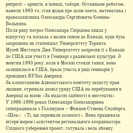
репресії – арешти, в’язниці, табори. Останньою роботою,
навесні 1993-го, став фільм про долю поета, математика і
правозахисника Олександра Сергійовича Єсеніна-
Вольпина.
Після ряду погроз Олександра Свірідова пішла у
відпустку та поїхала з малим сином до Канади, куди була
запрошена як стипендіат Університету Торонто.
Музей Мистецтв Дюк Університету запросив її з Канади
до США для участі в Семінарі з радянської культури. З
жовтня 1993 року, коли в Москві стояли танки, вона
залишилася в США, брала участь в ряді семінарів у
провідних ВУЗах Америки.
За клопотанням Адвокатського комітету захисту прав
людини, отримала дозвіл уряду США на перебування в
Америці за візою «За видатні здібності в мистецтві».
У 1996-1998 роках Олександра Олександрівна
співпрацювала з Голлівудом – Фондом Стівена Спілберга
«Шоа»: «Ті, що пережили холокост». Вона працювала
інтерв’юером і асистентом регіонального координатора
Східного узбережжя проект, готувала і вела зйомку