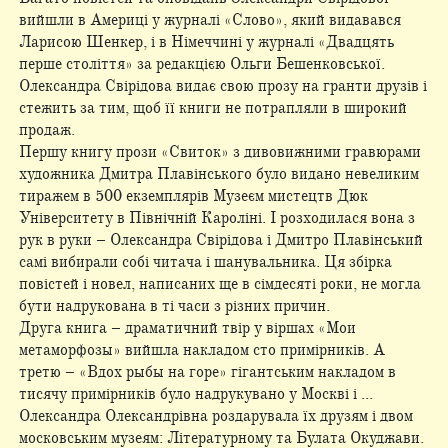
вийшли в Америці у журналі «Слово», який видавався
Ларисою Шенкер, і в Німеччині у журналі «Двадцять
перше століття» за редакцією Ольги Бешенковської.
Олександра Свірідова видає свою прозу на гранти друзів і
стежить за тим, щоб її книги не потрапляли в широкий
продаж.
Першу книгу прози «Свиток» з дивовижними гравюрами
художника Дмитра Плавінського було видано невеликим
тиражем в 500 екземплярів Музеєм мистецтв Дюк
Університету в Північній Кароліні. І розходилася вона з
рук в руки – Олександра Свірідова і Дмитро Плавінський
самі вибирали собі читача і шанувальника. Ця збірка
повістей і новел, написаних ще в сімдесяті роки, не могла
бути надрукована в ті часи з різних причин.
Друга книга – драматичний твір у віршах «Мои
метаморфозы» вийшла накладом сто примірників. А
третю – «Вдох рыбы на горе» гігантським накладом в
тисячу примірників було надрукувано у Москві і ...
Олександра Олександрівна роздарувала їх друзям і двом
московським музеям: Літературному та Булата Окуджави.