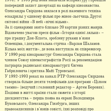
1976). У 1993 році вона закінчила аспірантуру і пройшла
попередній захист дисертації на кафедрі кінознавства.
Олександра Свірідова знялася в ролі наземного техніка
ескадрильї у єдиному фільмі про жінок-льотчиць Другої
світової війни «В небі «нічні відьми».
За її сценаріями знято близько 20 картин різних жанрів.
Відзначено увагою преси фільм «Історія однієї ляльки» –
про іграшку Дон-Кіхота, зроблену руками в’язня
Освенціма, і документальна стрічка «Варлам Шаламов.
Кілька моїх життів», де вона виступила як співрежисер.
У 1990 році кінодраматург Олександра Свірідова стала
членом Союзу кінематографістів Росії за рекомендацією
патріарха радянської кінодраматургії Євгена
Габриловича і критика Майї Туровської.
У 1992-1993 роках на каналі РТР Олександра Свірідова
створила більше десяти телефільмів для програми «Цілком
таємно» (ведучий і головний редактор – Артем Боровик).
Подіями в житті країни стали сюжети з історії
дисидентства – перша поява на екрані Володимира
Буковського, Олександра Гінзбурга, інших
правозахисників і в’язнів совісті, їхні розповіді про