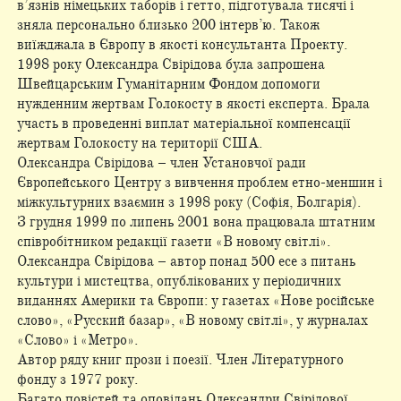
в’язнів німецьких таборів і гетто, підготувала тисячі і
зняла персонально близько 200 інтерв’ю. Також
виїжджала в Європу в якості консультанта Проекту.
1998 року Олександра Свірідова була запрошена
Швейцарським Гуманітарним Фондом допомоги
нужденним жертвам Голокосту в якості експерта. Брала
участь в проведенні виплат матеріальної компенсації
жертвам Голокосту на території США.
Олександра Свірідова – член Установчої ради
Європейського Центру з вивчення проблем етно-меншин і
міжкультурних взаємин з 1998 року (Софія, Болгарія).
З грудня 1999 по липень 2001 вона працювала штатним
співробітником редакції газети «В новому світлі».
Олександра Свірідова – автор понад 500 есе з питань
культури і мистецтва, опублікованих у періодичних
виданнях Америки та Європи: у газетах «Нове російське
слово», «Русский базар», «В новому світлі», у журналах
«Слово» і «Метро».
Автор ряду книг прози і поезії. Член Літературного
фонду з 1977 року.
Багато повістей та оповідань Олександри Свірідової