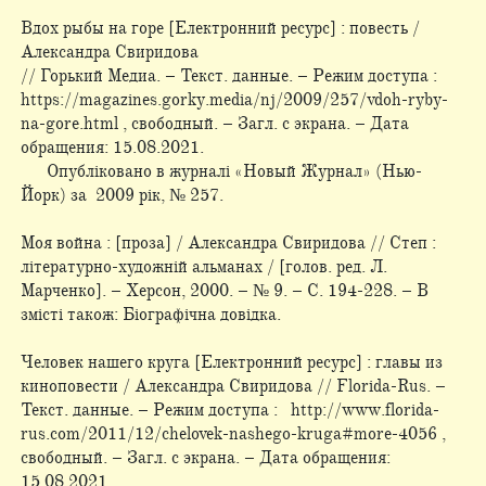
Вдох рыбы на горе [Електронний ресурс] : повесть /
Александра Свиридова
// Горький Медиа. – Текст. данные. – Режим доступа :
https://magazines.gorky.media/nj/2009/257/vdoh-ryby-
na-gore.html , свободный. – Загл. с экрана. – Дата
обращения: 15.08.2021.
Опубліковано в журналі «Новый Журнал» (Нью-
Йорк) за 2009 рік, № 257.
Моя война : [проза] / Александра Свиридова // Степ :
літературно-художній альманах / [голов. ред. Л.
Марченко]. – Херсон, 2000. – № 9. – С. 194-228. – В
змісті також: Біографічна довідка.
Человек нашего круга [Електронний ресурс] : главы из
киноповести / Александра Свиридова // Florida-Rus. –
Текст. данные. – Режим доступа : http://www.florida-
rus.com/2011/12/chelovek-nashego-kruga#more-4056 ,
свободный. – Загл. с экрана. – Дата обращения:
15.08.2021.