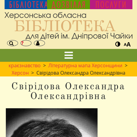
БІБЛІОТЕКА
ДОЗВІЛЛЯ
ПОСЛУГИ
A
A
краєзнавство
>
Літературна мапа Херсонщини
>
Херсон
> Свірідова Олександра Олександрівна
Свірідова Олександра
Олександрівна