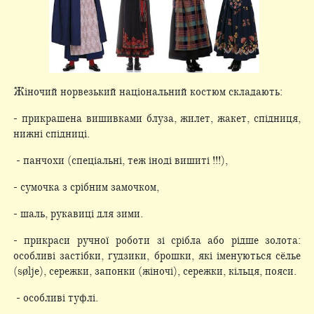
Жіночий норвезький національний костюм складають:
- прикрашена вишивками блуза, жилет, жакет, спідниця,
нижні спідниці.
- панчохи (спеціальні, теж іноді вишиті !!!),
- сумочка з срібним замочком,
- шаль, рукавиці для зими.
- прикраси ручної роботи зі срібла або рідше золота:
особливі застібки, ґудзики, брошки, які іменуються сёлье
(sølje), сережки, запонки (жіночі), сережки, кільця, пояси.
- особливі туфлі.