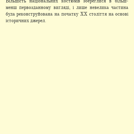
Більшість національних костюмів збереглися в більш-
менш первозданному вигляді, і лише невелика частина
була реконструйована на початку XX століття на основі
історичних джерел.