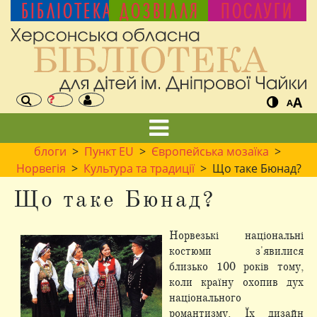
БІБЛІОТЕКА
ДОЗВІЛЛЯ
ПОСЛУГИ
A
A
блоги
>
Пункт EU
>
Європейська мозаїка
>
Норвегія
>
Культура та традиції
> Що таке Бюнад?
Що таке Бюнад?
Норвезькі національні
костюми з'явилися
близько 100 років тому,
коли країну охопив дух
національного
романтизму. Їх дизайн