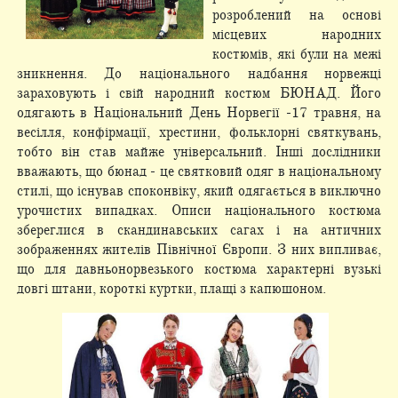
розроблений на основі
місцевих народних
костюмів, які були на межі
зникнення. До національного надбання норвежці
зараховують і свій народний костюм БЮНАД. Його
одягають в Національний День Норвегії -17 травня, на
весілля, конфірмації, хрестини, фольклорні святкувань,
тобто він став майже універсальний. Інші дослідники
вважають, що бюнад - це святковий одяг в національному
стилі, що існував споконвіку, який одягається в виключно
урочистих випадках. Описи національного костюма
збереглися в скандинавських сагах і на античних
зображеннях жителів Північної Європи. З них випливає,
що для давньонорвезького костюма характерні вузькі
довгі штани, короткі куртки, плащі з капюшоном.