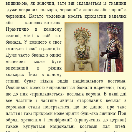
вишивкою, як жіночий, зате він складається із тканини
дуже яскравих кольорів, червоної з жовтим або чорної з
червоним. Багато чоловіків носять крислатий капелюх
або капелюх-
котелок.
Практично в кожному
селищі, місті є свій тип
бюнада. У кожного є своє
«минуле» і свої «традиції».
Дуже часто бюнад з однієї
місцевості може бути
виконаний в різних
кольорах. Іноді в одному
селищі буває кілька видів національного костюма.
Особливою красою відрізняються бюнади нареченої, тому
що до них «прикладається» весільна корона. В наші дні
все частіше і частіше звичаї стародавніх весілля з
коронами стали повертатися, що не дивно: про таке
плаття і такі прикраси може мріяти будь-яка дівчина! При
обряді хрещення і конфірмації (прилучення до церкви)
також купуються національні костюми для дітей.