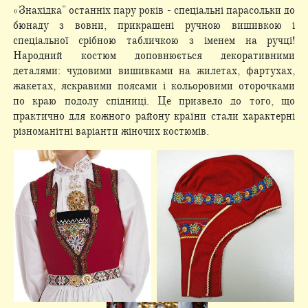
«Знахідка" останніх пару років - спеціальні парасольки до
бюнаду з вовни, прикрашені ручною вишивкою і
спеціальної срібною табличкою з іменем на ручці!
Народний костюм доповнюється декоративними
деталями: чудовими вишивками на жилетах, фартухах,
жакетах, яскравими поясами і кольоровими оторочками
по краю подолу спідниці. Це призвело до того, що
практично для кожного району країни стали характерні
різноманітні варіанти жіночих костюмів.