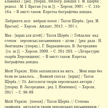
альманах / [ред., упоряд., бібліогр. довідки Т. М. Щерби ;
редкол. : М. І. Братан [та ін.]]. – Херсон, 2007. – С. 155-
164. – В змісті також: Коротка біографічна довідка.
Лабіринти долі : вибрані поезії / Таїсія Щерба ; [ред. М.
Братан]. – Херсон : Айлант, 2012. – 207 с.
Мак : [вірші для дітей] / Таїсія Щерба // Гойдалки над
степом : херсонські письменники – дітям / [ред. рада : Н.
Звягінцева (упоряд.), Г. Бардашевська, В. Загороднюк
[та ін.]]. – Херсон, 2009. – С. 281-283. – (Літературні
скарби Херсонщини). – В змісті також: Коротка
біографічна довідка.
Моїй Україні ; Ніби запізнилися на мить... ; Мені ніщо без
болю не давалось... ; Важкий спогад : [вірші] / Таїсія
Щерба // 25. Антологія творів херсонських авторів /
[упоряд. В. Загороднюк ; ред. І. Немченко]. – Херсон,
2017. – С. 96-99.
Моїй Україні : [поезія] / Таїсія Щерба // Степова
симфонія : антологія творів херсонських письменників /