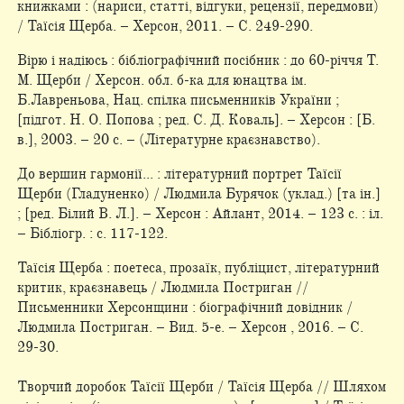
книжками : (нариси, статті, відгуки, рецензії, передмови)
/ Таїсія Щерба. – Херсон, 2011. – С. 249-290.
Вірю і надіюсь : бібліографічний посібник : до 60-річчя Т.
М. Щерби / Херсон. обл. б-ка для юнацтва ім.
Б.Лавреньова, Нац. спілка письменників України ;
[підгот. Н. О. Попова ; ред. С. Д. Коваль]. – Херсон : [Б.
в.], 2003. – 20 с. – (Літературне краєзнавство).
До вершин гармонії... : літературний портрет Таїсії
Щерби (Гладуненко) / Людмила Бурячок (уклад.) [та ін.]
; [ред. Білий В. Л.]. – Херсон : Айлант, 2014. – 123 с. : іл.
– Бібліогр. : с. 117-122.
Таїсія Щерба : поетеса, прозаїк, публіцист, літературний
критик, краєзнавець / Людмила Постриган //
Письменники Херсонщини : біографічний довідник /
Людмила Постриган. – Вид. 5-е. – Херсон , 2016. – С.
29-30.
Творчий доробок Таїсії Щерби / Таїсія Щерба // Шляхом