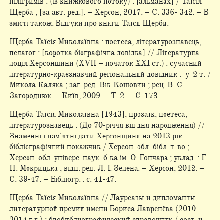
пілігримів : (із книжкового потоку) : [альманах] / Таїсія
Щерба ; [за авт. ред.]. – Херсон, 2017. – С. 336- 342. – В
змісті також: Відгуки про книги Таїсії Щерби.
Щерба Таїсія Миколаївна : поетеса, літературознавець,
педагог : [коротка біографічна довідка] // Літературна
лоція Херсонщини (XVII – початок XXI ст.) : сучасний
літературно-краєзнавчий регіональний довідник : у 2 т. /
Микола Каляка ; заг. ред. Вік-Кошовий ; рец. В. С.
Загороднюк. – Київ, 2009. – Т. 2. – С. 173.
Щерба Таїсія Миколаївна [1943], прозаїк, поетеса,
літературознавець : (До 70-річчя від дня народження) //
Знаменні і пам'ятні дати Херсонщини на 2013 рік :
бібліографічний покажчик / Херсон. обл. бібл. т-во ;
Херсон. обл. універс. наук. б-ка ім. О. Гончара ; уклад. : Г.
П. Мокрицька ; відп. ред. Л. І. Зелена. – Херсон, 2012. –
С. 39-47. – Бібліогр. : с. 41-47.
Щерба Таїсія Миколаївна // Лауреаты и дипломанты
литературной премии имени Бориса Лавренёва (2010-
2014 г.г.) : биобиблиографический справочник / сост. и