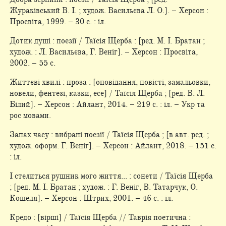
Жураківський В. І. ; худож. Васильєва Л. О.]. – Херсон :
Просвіта, 1999. – 30 c. : іл.
Дотик душi : поезiї / Таїсія Щерба : [ред. М. І. Братан ;
худож. : Л. Васильєва, Г. Веніг]. – Херсон : Просвіта,
2002. – 55 c.
Життєві хвилі : проза : [оповідання, повісті, замальовки,
новели, фентезі, казки, есе] / Таїсія Щерба ; [ред. В. Л.
Білий]. – Херсон : Айлант, 2014. – 219 с. : іл. – Укр та
рос мовами.
Запах часу : вибрані поезії / Таїсія Щерба ; [в авт. ред. ;
худож. оформ. Г. Веніг]. – Херсон : Айлант, 2018. – 151 с.
: іл.
І стелиться рушник мого життя... : сонети / Таїсія Щерба
; [ред. М. І. Братан ; худож. : Г. Веніг, В. Татарчук, О.
Кошеля]. – Херсон : Штрих, 2001. – 46 с. : іл.
Кредо : [вірші] / Таїсія Щерба // Таврія поетична :