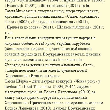
творів: «Бути людиною» (2004), «Архіви пам’яті» (2005),
«Розстані» (2007), «Життєві хвилі» (2014) та ін.
Таїсія Миколаївна створила низку літературознавчих,
художньо-публіцистичних видань: «Силою художнього
слова» (2003), «Роздуми над книжками» (2011),
«Причетні до слова» (2011), «Шляхом пілігримів» (2017)
та ін.
Вона автор більше тридцяти літературних портретів
яскравих особистостей краю, України, зарубіжжя
(композиторів, науковців), численних публікацій в
обласній періодиці та Всеукраїнських газетах, фахових
журналах, альманахах, книгах інших авторів.
Упорядкувала декілька випусків альманахів «Степ»,
«Таврія поетична» та антологію сучасної поезії
Херсонщини «Вежі та вітрила».
Таїсія Щерба – двічі лауреат конкурсів «Жінка року» у
номінації «Пані Творчість» (2004, 2011), лауреат
літературної премії ім. Бориса Лавреньова (2013) за
книгу літературних портретів про письменників
Херсонщини «Причетні до слова», нагороджена медаллю
Бориса Лавреньова (2013), лауреат Всеукраїнських