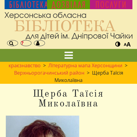
БІБЛІОТЕКА
ДОЗВІЛЛЯ
ПОСЛУГИ
A
A
краєзнавство
>
Літературна мапа Херсонщини
>
Верхньорогачинський район
> Щерба Таїсія
Миколаївна
Щерба Таїсія
Миколаївна