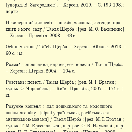
[упоряд. В. Загороднюк]. – Херсон, 2019. – С. 193-198. :
портр.
Невичерпний дивосвіт : поезія, малюнки, легенди про
квіти з мого саду / Таїсія Щерба ; [ред. М. О. Василенко].
– Херсон : Просвіта, 2003. – 48 с.
Осінні мотиви / Таїсія Щерба. – Херсон : Айлант, 2013. –
60 с. : іл.
Розмай : оповідання, нариси, есе, новели / Таїсія Щерба.
– Херсон : Штрих, 2004. – 104 с.
Розстані : повісті / Таїсія Щерба ; [ред. М. І. Братан ;
худож. О. Чорнобель]. – Київ : Просвіта, 2007. – 171 с. :
іл.
Розумне кошеня : для дошкільного та молодшого
шкільного віку : [вірші українською, російською та
англійською мовами] / Таїсія Щерба ; [ред. М. І. Братан ;
худож. Т. М. Крючковська ; пер. рос. О. В. Наумової , пер.