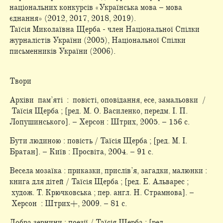
національних конкурсів «Українська мова – мова
єднання» (2012, 2017, 2018, 2019).
Таїсія Миколаївна Щерба - член Національної Спілки
журналістів України (2005), Національної Спілки
письменників України (2006).
Твори
Архіви пам’яті : повісті, оповідання, есе, замальовки /
Таїсія Щерба ; [ред. М. О. Василенко, передм. І. П.
Лопушинського]. – Херсон : Штрих, 2005. – 156 c.
Бути людиною : повість / Таїсія Щерба ; [ред. М. І.
Братан]. – Київ : Просвіта, 2004. – 91 c.
Весела мозаїка : приказки, прислів’я, загадки, малюнки :
книга для дітей / Таїсія Щерба ; [ред. Е. Альварес ;
худож. Т. Крючковська ; пер. англ. Н. Страмнова]. –
Херсон : Штрих+, 2009. – 81 с.
Добра зернини : поезії / Таїсія Щерба ; [ред.