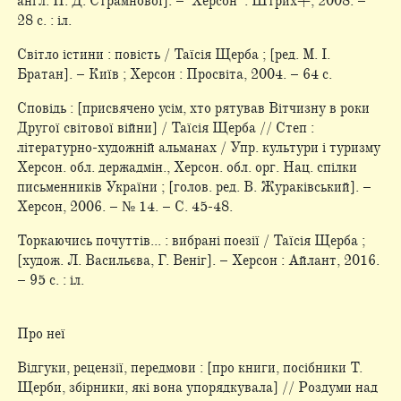
англ. Н. Д. Страмнової]. – Херсон : Штрих+, 2008. –
28 с. : іл.
Світло істини : повість / Таїсія Щерба ; [ред. М. І.
Братан]. – Київ ; Херсон : Просвіта, 2004. – 64 с.
Сповідь : [присвячено усім, хто рятував Вітчизну в роки
Другої світової війни] / Таїсія Щерба // Степ :
літературно-художній альманах / Упр. культури і туризму
Херсон. обл. держадмін., Херсон. обл. орг. Нац. спілки
письменників України ; [голов. ред. В. Жураківський]. –
Херсон, 2006. – № 14. – С. 45-48.
Торкаючись почуттів... : вибрані поезії / Таїсія Щерба ;
[худож. Л. Васильєва, Г. Веніг]. – Херсон : Айлант, 2016.
– 95 с. : іл.
Про неї
Відгуки, рецензії, передмови : [про книги, посібники Т.
Щерби, збірники, які вона упорядкувала] // Роздуми над