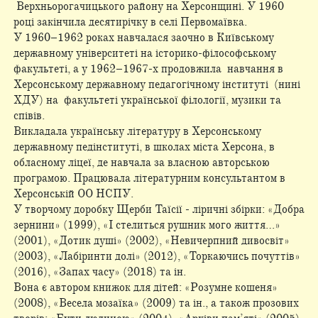
Верхньорогачицького району на Херсонщині. У 1960
році закінчила десятирічку в селі Первомаївка.
У 1960–1962 роках навчалася заочно в Київському
державному університеті на історико-­філософському
факультеті, а у 1962–1967-х продовжила навчання в
Херсонському державному педагогічному інституті (нині
ХДУ) на факультеті української філології, музики та
співів.
Викладала українську літературу в Херсонському
державному педінституті, в школах міста Херсона, в
обласному ліцеї, де навчала за власною авторською
програмою. Працювала літературним консультантом в
Херсонській ОО НСПУ.
У творчому доробку Щерби Таїсії - ліричні збірки: «Добра
зернини» (1999), «І стелиться рушник мого життя…»
(2001), «Дотик душі» (2002), «Невичерпний дивосвіт»
(2003), «Лабіринти долі» (2012), «Торкаючись почуттів»
(2016), «Запах часу» (2018) та ін.
Вона є автором книжок для дітей: «Розумне кошеня»
(2008), «Весела мозаїка» (2009) та ін., а також прозових