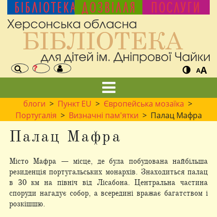
БІБЛІОТЕКА
ДОЗВІЛЛЯ
ПОСЛУГИ
A
A
блоги
>
Пункт EU
>
Європейська мозаїка
>
Португалія
>
Визначні пам'ятки
> Палац Мафра
Палац Мафра
Місто Мафра — місце, де була побудована найбільша
резиденція португальських монархів. Знаходиться палац
в 30 км на північ від Лісабона. Центральна частина
споруди нагадує собор, а всередині вражає багатством і
розкішшю.