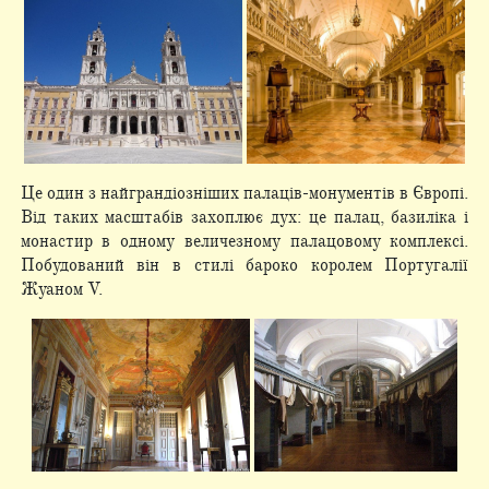
Це один з найграндіозніших палаців-монументів в Європі.
Від таких масштабів захоплює дух: це палац, базиліка і
монастир в одному величезному палацовому комплексі.
Побудований він в стилі бароко королем Португалії
Жуаном V.