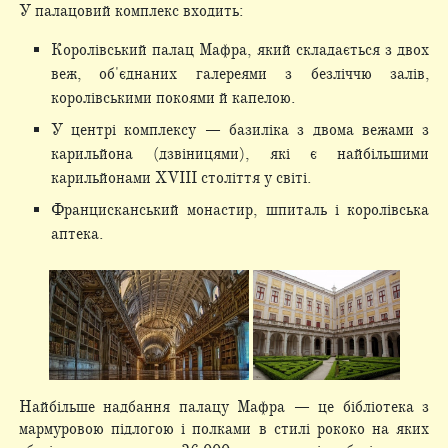
У палацовий комплекс входить:
Королівський палац Мафра, який складається з двох
веж, об'єднаних галереями з безліччю залів,
королівськими покоями й капелою.
У центрі комплексу — базиліка з двома вежами з
карильйона (дзвіницями), які є найбільшими
карильйонами XVIII століття у світі.
Францисканський монастир, шпиталь і королівська
аптека.
Найбільше надбання палацу Мафра — це бібліотека з
мармуровою підлогою і полками в стилі рококо на яких