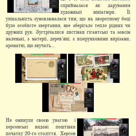
сприймалася як дарування
художньої мініатюри. Її
унікальність зумовлювалася тим, що на зворотному боці
було особисте звертання, яке зберігало тепло рідних чи
дружніх рук. Зустрічалися листівки гігантські та зовсім
маленькі, з матерії, дерев’яні, з візерунковими вирізами,
ароматні, що звучать...
Не оминули своєю увагою і
херсонські видові поштівки
початку 20-го століття. Херсон