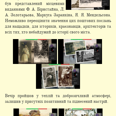
був представлений місцевими
виданнями Ф. А. Бірнстайна, Л.
А. Золотарьова, Маркуса Заранкіна, Я. Я. Мендельсона.
Неможливо переоцінити значення цих поштових послань
для нащадків, для істориків, краєзнавців, архітекторів та
всіх тих, хто небайдужий до історії свого міста.
Вечір пройшов у теплій та доброзичливій атмосфері,
залишив у присутніх позитивний та піднесений настрій.