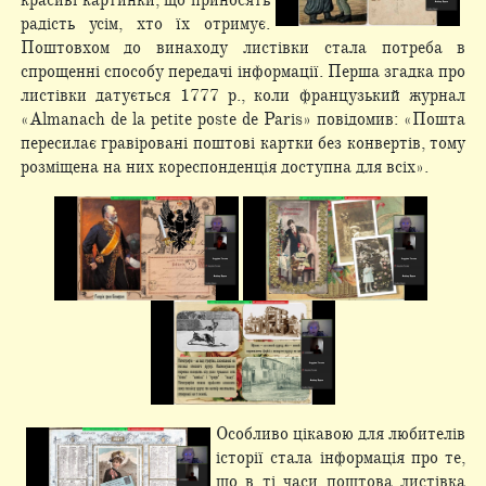
красиві картинки, що приносять
радість усім, хто їх отримує.
Поштовхом до винаходу листівки стала потреба в
спрощенні способу передачі інформації. Перша згадка про
листівки датується 1777 р., коли французький журнал
«Almanach de la petite poste de Paris» повідомив: «Пошта
пересилає гравіровані поштові картки без конвертів, тому
розміщена на них кореспонденція доступна для всіх».
Особливо цікавою для любителів
історії стала інформація про те,
що в ті часи поштова листівка