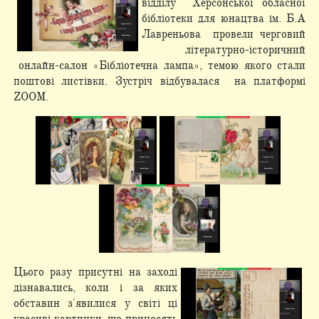
відділу Херсонської обласної
бібліотеки для юнацтва ім. Б.А
Лавреньова провели черговий
літературно-історичний
онлайн-салон «Бібліотечна лампа», темою якого стали
поштові листівки. Зустріч відбувалася на платформі
ZOOM.
Цього разу присутні на заході
дізнавались, коли і за яких
обставин з'явилися у світі ці