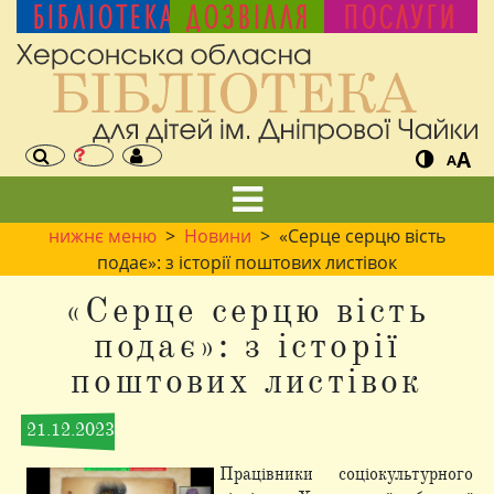
БІБЛІОТЕКА
ДОЗВІЛЛЯ
ПОСЛУГИ
A
A
нижнє меню
>
Новини
> «Серце серцю вість
подає»: з історії поштових листівок
«Серце серцю вість
подає»: з історії
поштових листівок
21.12.2023
Працівники соціокультурного