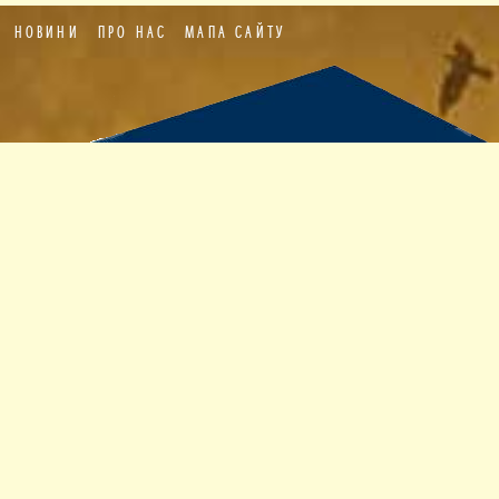
НОВИНИ
ПРО НАС
МАПА САЙТУ