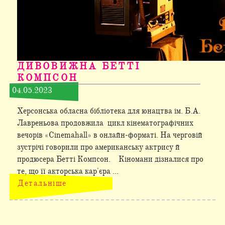
ДИВОВИЖНА БЕТТІ
КОМПСОН
04.05.2023
Херсонська обласна бібліотека для юнацтва ім. Б.А.
Лавреньова продовжила цикл кінематографічних
вечорів «Cinemahall» в онлайн-форматі. На черговій
зустрічі говорили про американську актрису й
продюсера Бетті Компсон. Кіномани дізналися про
те, що її акторська кар'єра ...
Детальніше