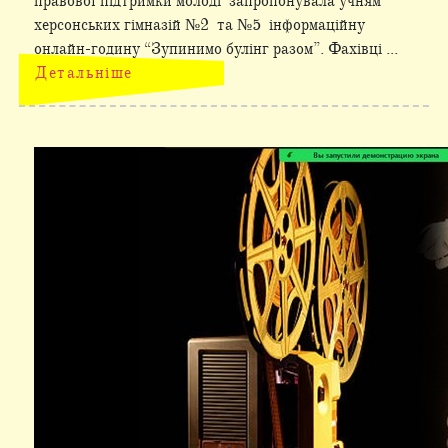
правової підтримки молоді запропонувала учням
херсонських гімназій №2 та №5 інформаційну
онлайн-годину “Зупинимо булінг разом”. Фахівці ...
Детальніше