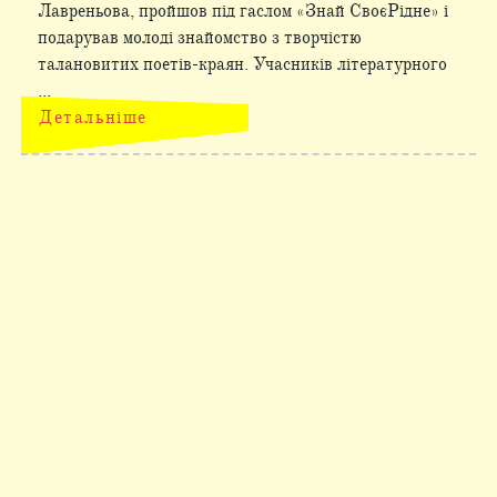
Лавреньова, пройшов під гаслом «Знай СвоєРідне» і
подарував молоді знайомство з творчістю
талановитих поетів-краян. Учасників літературного
...
Детальніше