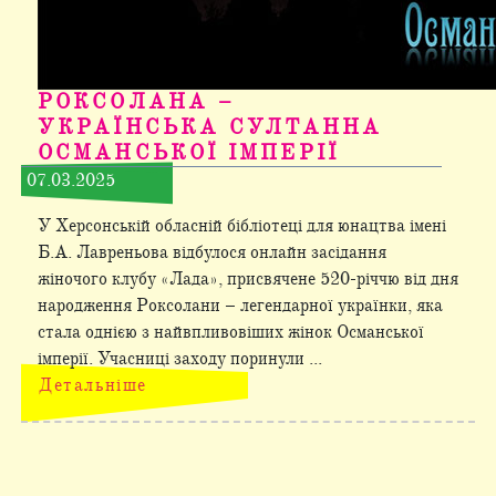
РОКСОЛАНА –
УКРАЇНСЬКА СУЛТАННА
ОСМАНСЬКОЇ ІМПЕРІЇ
07.03.2025
У Херсонській обласній бібліотеці для юнацтва імені
Б.А. Лавреньова відбулося онлайн засідання
жіночого клубу «Лада», присвячене 520-річчю від дня
народження Роксолани – легендарної українки, яка
стала однією з найвпливовіших жінок Османської
імперії. Учасниці заходу поринули ...
Детальніше