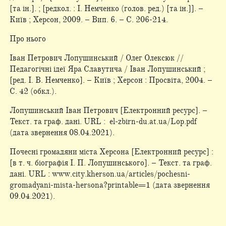
[та ін.]. ; [редкол. : І. Немченко (голов. ред.) [та ін.]]. –
Київ ; Херсон, 2009. – Вип. 6. – С. 206-214.
Про нього
Іван Петрович Лопушинський / Олег Олексюк //
Педагогічні ідеї Яра Славутича / Іван Лопушинський ;
[ред. І. В. Немченко]. – Київ ; Херсон : Просвіта, 2004. –
С. 42 (обкл.).
Лопушинський Іван Петрович [Електронний ресурс]. –
Текст. та граф. дані. URL : el-zbirn-du.at.ua/Lop.pdf
(дата звернення 08.04.2021).
Почесні громадяни міста Херсона [Електронний ресурс] :
[в т. ч. біографія І. П. Лопушинського]. – Текст. та граф.
дані. URL : www.city.kherson.ua/articles/pochesni-
gromadyani-mista-hersona?printable=1 (дата звернення
09.04.2021).