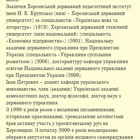
Закінчив Херсонський державний педагогічний інститут
імені Н. К. Крупської (нині – Херсонський державний
університет) за спеціальністю «Українська мова та
література» (1978), Херсонський державний технічний
університет (нині національний) (спеціальність
«Економіка підприємства») (2001), Національну
академію державного управління при Президентові
України (спеціальність «Управління суспільним
розвитком») (2006), докторантуру кафедри управління
освітою Національної академії державного управління
при Президентові України (2008).
Іван Петрович – доцент кафедри українського
мовознавства, член (академік) Української академії
акмеологічних наук, доктор філософії, доктор наук з
державного управління.
З 1990-х років разом з місцевими письменниками,
істориками-краєзнавцями, громадськими активістами
брав активну участь у просвітянському русі на
Херсонщині. З початку 2000-х років неодноразово
обирався депутатом до органів місцевого самоврядування