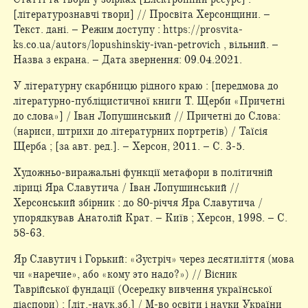
[літературознавчі твори] // Просвіта Херсонщини. –
Текст. дані. – Режим доступу : https://prosvita-
ks.co.ua/autors/lopushinskiy-ivan-petrovich , вільний. –
Назва з екрана. – Дата звернення: 09.04.2021.
У літературну скарбницю рідного краю : [передмова до
літературно-публіцистичної книги Т. Щерби «Причетні
до слова»] / Іван Лопушинський // Причетні до Слова:
(нариси, штрихи до літературних портретів) / Таїсія
Щерба ; [за авт. ред.]. – Херсон, 2011. – С. 3-5.
Художньо-виражальні функції метафори в політичній
ліриці Яра Славутича / Іван Лопушинський //
Херсонський збірник : до 80-річчя Яра Славутича /
упорядкував Анатолій Крат. – Київ ; Херсон, 1998. – С.
58-63.
Яр Славутич і Горький: «Зустріч» через десятиліття (мова
чи «наречие», або «кому это надо?») // Вісник
Таврійської фундації (Осередку вивчення української
діаспори) : [літ.-наук.зб.] / М-во освіти і науки України