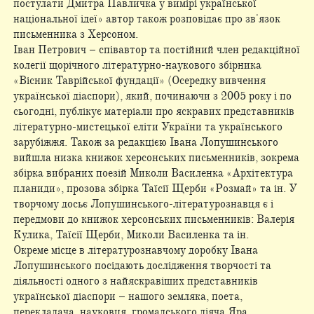
постулати Дмитра Павличка у вимірі української
національної ідеї» автор також розповідає про зв'язок
письменника з Херсоном.
Іван Петрович – співавтор та постійний член редакційної
колегії щорічного літературно-наукового збірника
«Вісник Таврійської фундації» (Осередку вивчення
української діаспори), який, починаючи з 2005 року і по
сьогодні, публікує матеріали про яскравих представників
літературно-мистецької еліти України та українського
зарубіжжя. Також за редакцією Івана Лопушинського
вийшла низка книжок херсонських письменників, зокрема
збірка вибраних поезій Миколи Василенка «Архітектура
планиди», прозова збірка Таїсії Щерби «Розмай» та ін. У
творчому досьє Лопушинського-літературознавця є і
передмови до книжок херсонських письменників: Валерія
Кулика, Таїсії Щерби, Миколи Василенка та ін.
Окреме місце в літературознавчому доробку Івана
Лопушинського посідають дослідження творчості та
діяльності одного з найяскравіших представників
української діаспори – нашого земляка, поета,
перекладача, науковця, громадського діяча Яра