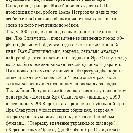
Славутича (Григорія Михайловича Жученка). На
проведення такої роботи Івана Петровича надихнуло
особисте знайомство з відомим майстром художнього
слова та його поетичним доробком.
Так, у 2004 році вийшло друком видання «Педагогічні
ідеї Яра Славутича», присвячене висвітленню понад 50-
річної діяльності відомого педагога та письменника. У
книзі Іван Лопушинський, зокрема, детально аналізує
найкращі цитати з поетичної спадщини Яра Славутича, у
яких відбито основні виховні ідеали сучасного українця.
Ця книжка допомагає у вивченні літератури діаспори не
лише студентам-філологам, а й педагогам-практикам
загальноосвітніх шкіл та вищих навчальних закладів.
Також Іван Лопушинський є співавтором та упорядником
монографії «Поетика Яра Славутича» (вийшла у 1999,
перевидана у 2003 рр.) та автором низки публікацій про
Яра Славутича у колективних збірниках, зокрема у
літературно-науковому збірнику «Вісник Таврійської
фундації» (Осередку вивчення української діаспори),
«Херсонському збірнику (до 80-річчя Яра Славутича)»