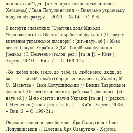
національної ідеї : [в т. ч. про зв'язок письменника з
Херсоном] / Іван Лопушинський // Вивчаємо українську
мову та літературу. – 2010. – № 14. – С. 2-6.
З когорти славетних: (Трагічна доля Миколи
Чернявського) // Вісник Таврійської фундації (Осередку
вивчення української діаспори) : [літ.-наук. зб.] / М-во
освіти і науки України, ХДУ, Таврійська фундація ;
[редкол. : І. Немченко (голов. ред.) [та ін.]]. – Київ ;
Херсон, 2010. – Вип. 7. – С. 163-174.
«За любов мою, земле, до тебе, за любов мою, люди, до
вас…» : світлій пам’яті борця за незалежну Україну М.
С. Масютка / Іван Лопушинський // Вісник Таврійської
фундації (Осередку вивчення української діаспори) : [літ.-
наук.зб.] / М-во освіти і науки України [та ін.]. ; [редкол. :
І. Немченко (голов. ред.) [та ін.]]. – Київ ; Херсон, 2006.
– Вип. 2. – С. 199-211.
Образно-тропеїчні засоби мови Яра Славутича / Іван
Лопушинський // Поетика Яра Славутича / Херсон.