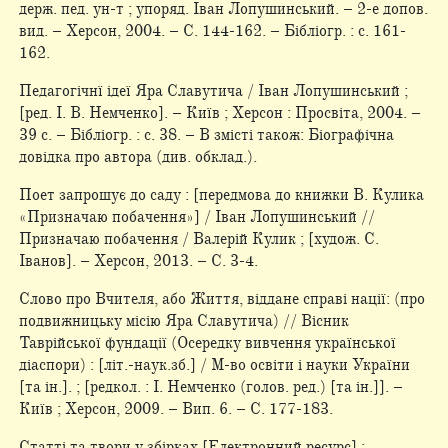
держ. пед. ун-т ; упоряд. Іван Лопушинський. – 2-е допов.
вид. – Херсон, 2004. – С. 144-162. – Бібліогр. : с. 161-
162.
Педагогічнї ідеї Яра Славутича / Іван Лопушинський ;
[ред. І. В. Немченко]. – Київ ; Херсон : Просвіта, 2004. –
39 с. – Бібліогр. : с. 38. – В змісті також: Біографічна
довідка про автора (див. обклад.).
Поет запрошує до саду : [передмова до книжки В. Кулика
«Призначаю побачення»] / Іван Лопушинський //
Призначаю побачення / Валерій Кулик ; [худож. С.
Іванов]. – Херсон, 2013. – С. 3-4.
Слово про Вчителя, або Життя, віддане справі нації: (про
подвижницьку місію Яра Славутича) // Вісник
Таврійської фундації (Осередку вивчення української
діаспори) : [літ.-наук.зб.] / М-во освіти і науки України
[та ін.]. ; [редкол. : І. Немченко (голов. ред.) [та ін.]]. –
Київ ; Херсон, 2009. – Вип. 6. – С. 177-183.
Статті та твори у збірках [Електронний ресурс] :