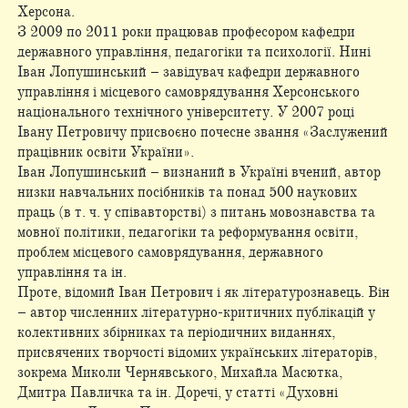
Херсона.
З 2009 по 2011 роки працював професором кафедри
державного управління, педагогіки та психології. Нині
Іван Лопушинський – завідувач кафедри державного
управління і місцевого самоврядування Херсонського
національного технічного університету. У 2007 році
Івану Петровичу присвоєно почесне звання «Заслужений
працівник освіти України».
Іван Лопушинський – визнаний в Україні вчений, автор
низки навчальних посібників та понад 500 наукових
праць (в т. ч. у співавторстві) з питань мовознавства та
мовної політики, педагогіки та реформування освіти,
проблем місцевого самоврядування, державного
управління та ін.
Проте, відомий Іван Петрович і як літературознавець. Він
– автор численних літературно-критичних публікацій у
колективних збірниках та періодичних виданнях,
присвячених творчості відомих українських літераторів,
зокрема Миколи Чернявського, Михайла Масютка,
Дмитра Павличка та ін. Доречі, у статті «Духовні