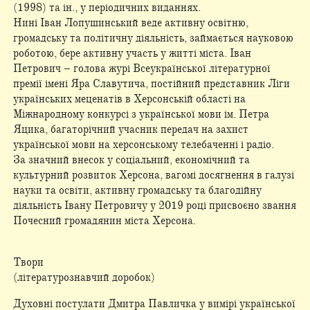
(1998) та ін., у періодичних виданнях.
Нині Іван Лопушинський веде активну освітню,
громадську та політичну діяльність, займається науковою
роботою, бере активну участь у житті міста. Іван
Петрович – голова журі Всеукраїнської літературної
премії імені Яра Славутича, постійний представник Ліги
українських меценатів в Херсонській області на
Міжнародному конкурсі з української мови ім. Петра
Яцика, багаторічний учасник передач на захист
української мови на херсонському телебаченні і радіо.
За значний внесок у соціальний, економічний та
культурний розвиток Херсона, вагомі досягнення в галузі
науки та освіти, активну громадську та благодійну
діяльність Івану Петровичу у 2019 році присвоєно звання
Почесний громадянин міста Херсона.
Твори
(літературознавчий доробок)
Духовні постулати Дмитра Павличка у вимірі української