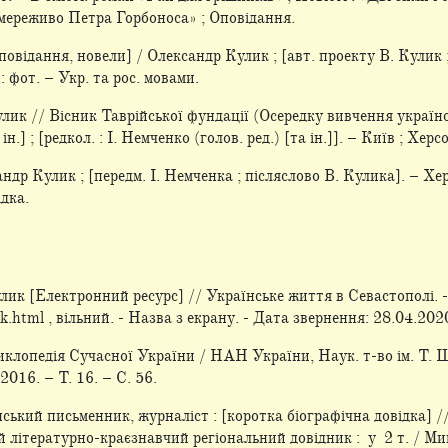
 мереживо Петра Горбоноса» ; Оповідання.
оповідання, новели] / Олександр Кулик ; [авт. проекту В. Кулик ;
 : фот. – Укр. та рос. мовами.
ик // Вісник Таврійської фундації (Осередку вивчення українсько
н.] ; [редкол. : І. Немченко (голов. ред.) [та ін.]]. – Київ ; Хер
андр Кулик ; [передм. І. Немченка ; післяслово В. Кулика]. – Хе
ідка.
ик [Електронний ресурс] // Українське життя в Севастополі. - 
k.html , вільний. - Назва з екрану. - Дата звернення: 28.04.202
опедія Сучасної України / НАН України, Наук. т-во ім. Т. Шевч
 2016. – Т. 16. – С. 56.
ський письменник, журналіст : [коротка біографічна довідка] 
й літературно-краєзнавчий регіональний довідник : у 2 т. / Мик