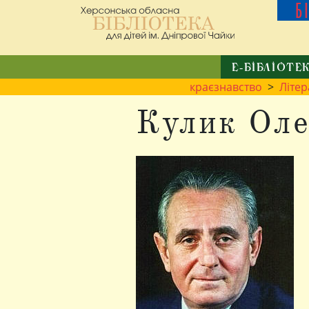
Б
Е-БІБЛІОТЕ
краєзнавство
>
Літе
Кулик Оле