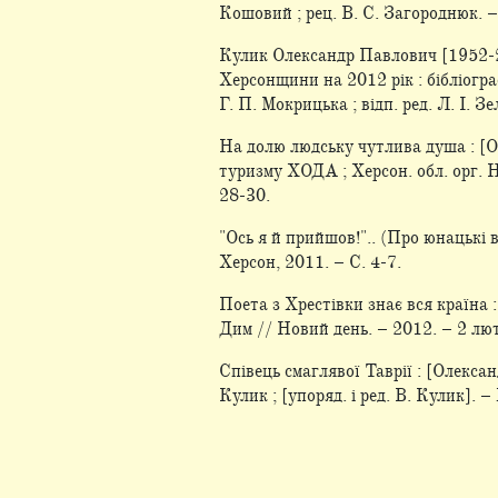
Кошовий ; рец. В. С. Загороднюк. – 
Кулик Олександр Павлович [1952-20
Херсонщини на 2012 рік : бібліографі
Г. П. Мокрицька ; відп. ред. Л. І. Зе
На долю людську чутлива душа : [О
туризму ХОДА ; Херсон. обл. орг. На
28-30.
"Ось я й прийшов!".. (Про юнацькі 
Херсон, 2011. – С. 4-7.
Поета з Хрестівки знає вся країна 
Дим // Новий день. – 2012. – 2 лют.
Співець смаглявої Таврії : [Олексан
Кулик ; [упоряд. і ред. В. Кулик]. 