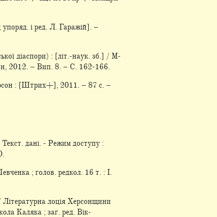
 упоряд. і ред. Л. Гаражій]. –
ї діаспори) : [літ.-наук. зб.] / М-
сон, 2012. – Вип. 8. – С. 162-166.
рсон : [Штрих+], 2011. – 87 с. –
Текст. дані. - Режим доступу :
0.
енка ; голов. редкол. 16 т. : І.
// Літературна лоція Херсонщини
ола Каляка ; заг. ред. Вік-