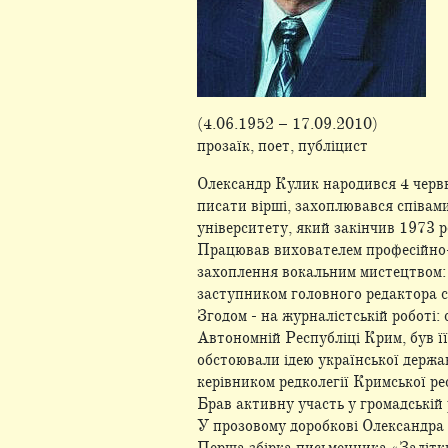
(4.06.1952 – 17.09.2010)
прозаїк, поет, публіцист
Олександр Кулик народився 4 червн
писати вірші, захоплювався співа
університету, який закінчив 1973 
Працював вихователем професійно-
захоплення вокальним мистецтвом: О
заступником головного редактора 
Згодом - на журналістській роботі:
Автономній Республіці Крим, був її
обстоювали ідею української держа
керівником редколегії Кримської р
Брав активну участь у громадській
У прозовому доробкові Олександра 