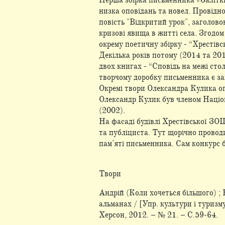
Перша збірка письменника «Залітки
низка оповідань та новел. Провідн
повість "Відкритий урок", заголов
кризові явища в житті села. Згодом
окрему поетичну збірку - “Хрестівс
Декілька років потому (2014 та 201
двох книгах - “Сповідь на межі стол
творчому доробку письменника є з
Окремі твори Олександра Кулика оп
Олександр Кулик був членом Націо
(2002).
На фасаді будівлі Хрестівської ЗО
та публіциста. Тут щорічно провод
пам’яті письменника. Сам конкурс 
Твори
Андрій (Коли хочеться більшого) ; В
альманах / [Упр. культури і туризму
Херсон, 2012. – № 21. – С.59-64.