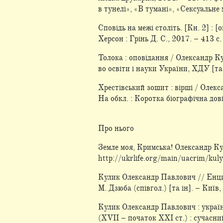
в тунелі», «В тумані», «Сексуальне
Сповідь на межі століть. [Кн. 2] : [
Херсон : Грінь Д. С., 2017. – 413 с.
Толока : оповідання / Олександр Кул
во освіти і науки України, ХДУ [та і
Хрестівський зошит : вірші / Олекс
На обкл. : Коротка біографічна дов
Про нього
Земле моя, Кримська! Олександр Кул
http://ukrlife.org/main/uacrim/kuly
Кулик Олександр Павлович // Енцикл
М. Дзюба (співгол.) [та ін]. – Київ,
Кулик Олександр Павлович : україн
(XVII – початок XXI ст.) : сучасни