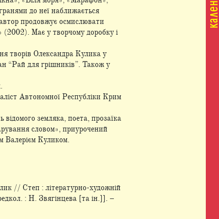
ікна», «Біля моря», «Марафон»,
 гранями до неї наближається
й автор продовжує осмислювати
» (2002). Має у творчому доробку і
ння творів Олександра Кулика у
ман “Рай для грішників”. Також у
х.
наліст Автономної Республіки Крим
 відомого земляка, поета, прозаїка
арування словом», приурочений
м Валерієм Куликом.
улик // Степ : літературно-художній
дкол. : Н. Звягінцева [та ін.]]. –