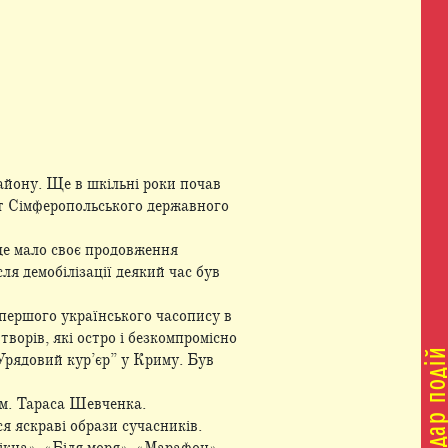
айону. Ще в шкільні роки почав
ет Сімферопольського державного
де мало своє продовження
я демобілізації деякий час був
- першого українського часопису в
ворів, які остро і безкомпромісно
Урядовий кур’єр” у Криму. Був
ім. Тараса Шевченка.
я яскраві образи сучасників.