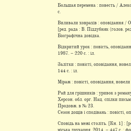
Большая перемена : повесть / Алекс
с.
Виливали ховрахів : оповідання / 
[ред. рада : В. Піддубняк (голов. р
Біографічна довідка.
Відкритий урок : повість, оповіданн
1987. – 220 с. : іл.
Залітки : повісті, оповідання, нове
144 с. : іл.
Міраж : повісті, оповідання, новели
Рай для грішників : уривок з роман
Херсон. обл. орг. Нац. спілки письм
Продовж. в № 23.
Сезон дощів і сподівань : повісті, 
Сповідь на межі століть. [Кн. 1] : [
міська друкарня, 2014. – 447 с. : фо