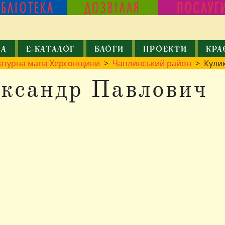
ІБЛІОТЕКА
ДОЗВІЛЛЯ
ПОСЛУГ
КА
Е-КАТАЛОГ
БЛОГИ
ПРОЕКТИ
КРА
ратурна мапа Херсонщини
>
Чаплинський район
> Кулик
ксандр Павлович