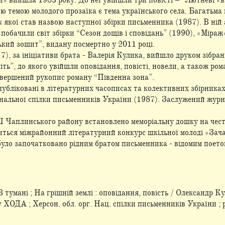
» вийшла 1983 року. До неї увійшли три повісті – "Лютневі «в
ою темою молодого прозаїка є тема українського села. Багатьма
ок якої став назвою наступної збірки письменника (1987). В ні
 побачили світ збірки “Сезон дощів і сповідань” (1990), «Міраж
ький зошит”, видану посмертно у 2011 році.
7), за ініціативи брата - Валерія Кулика, вийшло друком зібра
іть”, до якого увійшли оповідання, повісті, новели, а також ро
авершений рукопис роману “Південна зона”.
убліковані в літературних часописах та колективних збірника
нальної спілки письменників України (1987). Заслужений жур
Ш Чаплинського району встановлено меморіальну дошку на честь
иться міжрайонний літературний конкурс шкільної молоді «Зач
було започатковано рідним братом письменника - відомим поето
 тумані ; На грішній землі : оповідання, повість / Олександр К
 ХОДА ; Херсон. обл. орг. Нац. спілки письменників України ; ре