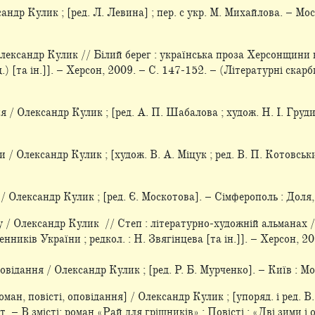
андр Кулик ; [ред. Л. Левина] ; пер. с укр. М. Михайлова. – Мо
Олександр Кулик // Білий берег : українська проза Херсонщини
ед.) [та ін.]]. – Херсон, 2009. – С. 147-152. – (Літературні ска
я / Олександр Кулик ; [ред. А. П. Шабалова ; худож. Н. І. Груди
ли / Олександр Кулик ; [худож. В. А. Міцук ; ред. В. П. Котовськ
 / Олександр Кулик ; [ред. Є. Москотова]. – Сімферополь : Доля
у / Олександр Кулик // Степ : літературно-художній альманах 
енників України ; редкол. : Н. Звягінцева [та ін.]]. – Херсон, 2
оповідання / Олександр Кулик ; [ред. Р. Б. Мурченко]. – Київ : М
роман, повісті, оповідання] / Олександр Кулик ; [упоряд. і ред. 
т. – В змісті: роман «Рай для грішників» ; Повісті : «Дві зими і