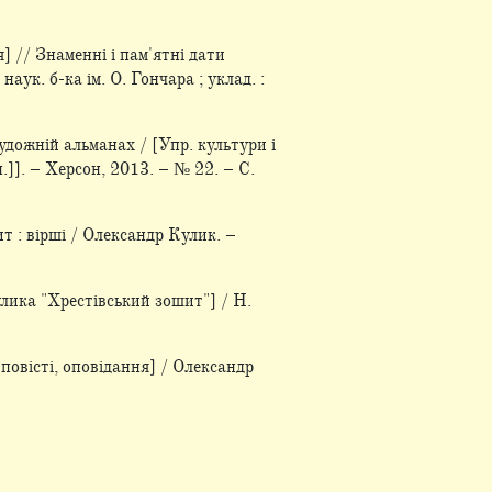
 // Знаменні і пам'ятні дати
аук. б-ка ім. О. Гончара ; уклад. :
дожній альманах / [Упр. культури і
.]]. – Херсон, 2013. – № 22. – С.
т : вірші / Олександр Кулик. –
улика "Хрестівський зошит"] / Н.
 повісті, оповідання] / Олександр