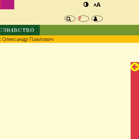
И
A
A
ЄЗНАВСТВО
 Олександр Павлович