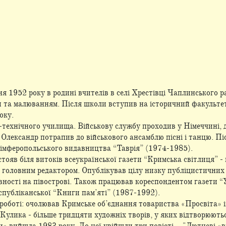
я 1952 року в родині вчителів в селі Хрестівці Чаплинського р
ми та малюванням. Після школи вступив на історичний факульт
року.
технічного училища. Військову службу проходив у Німеччині, 
лександр потрапив до військового ансамблю пісні і танцю. Післ
сімферопольського видавництва “Таврія” (1974-1985).
 стояв біля витоків всеукраїнської газети “Кримська світлиця” 
 головним редактором. Опублікував цілу низку публіцистичних т
вності на півострові. Також працював кореспондентом газети “
еспубліканської “Книги пам’яті” (1987-1992).
 роботі: очолював Кримське об’єднання товариства «Просвіта» 
Кулика - більше тридцяти художніх творів, у яких відтворюютьс