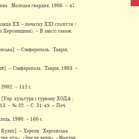
сква : Молодая гвардия, 1986. – 47
 кінця ХХ – початку ХХІ століття /
рби Херсонщини). – В змісті також:
нська]. – Сімферополь : Таврія,
ий]. – Сімферополь : Таврія, 1983. –
, 2002. – 112 с.
/ [Упр. культури і туризму ХОДА ;
013. – № 22. – С. 31-45. – Поч.
олодь, 1990. – 160 с.
В. Кулик]. – Херсон : Херсонська
 одне літо», «Іще не вечір», «Мандри