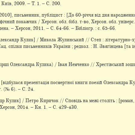
Київ, 2009. – Т. 1. – С. 200.
10], письменник, публіцист : [До 60-річчя від дня народження]
чний покажчик / Херсон. обл. бібл. т-во, Херсон. обл. універс. н
лена. – Херсон, 2011. – С. 64-66. – Бібліогр. : с. 65-66.
лександр Кулик] / Микола Жулинський // Степ : літературно-ху
ц. спілки письменників України ; редкол. : Н. Звягінцева [та ін
вірші Олександра Кулика) / Іван Немченко // Хрестівський зоши
: [відбулася презентація посмертної книги поезій Олександра К
 (№ 6). – С. 24.
др Кулик] / Петро Киричок // Сповідь на межі століть : [роман,
– Херсон, 2014. – Кн. 1. – С. 429-430.