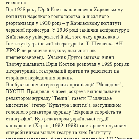
селянина.
Від 1928 року Юрій Костюк навчався в Харківському
інституті народного господарства, а після його
реорганізації у 1930 році – у Харківському інституті
червоної професури. У 1936 році закінчив аспірантуру в
Київському університеті й від того часу працював в
Інституті української літератури ім. Т. Шевченка АН
УРСР, де розпочав наукову діяльність як
шевченкознавець. Учасник Другої світової війни.
Творчу діяльність Юрій Костюк розпочав у 1929 році як
літературний і театральний критик та рецензент на
сторінках періодичних видань.
Він був членом літературних організацій "Молодняк",
ВУСПП. Працював у пресі, зокрема відповідальним
редактором журналу "Темпи", газети "Радянське
мистецтво" (тепер "Культура і життя"), заступником
головного редактора журналу "Народна творчість та
етнографія". Був редактором української студії
кінохроніки (Харків, 1932-1933) та старшим науковим
співробітником відділу театру та кіно Інституту