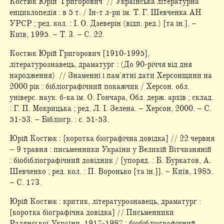
Костюк Юрій Григорович // Українська літературна
енциклопедія : в 5 т. / Ін-т л-ри ім. Т. Г. Шевченка АН
УРСР ; ред. кол. : І. О. Дзеверін (відп. ред.) [та ін.]. –
Київ, 1995. – Т. 3. – С. 22.
Костюк Юрій Григорович [1910-1995],
літературознавець, драматург : (До 90-річчя від дня
народження) // Знаменні і пам'ятні дати Херсонщини на
2000 рік : бібліографічний покажчик / Херсон. обл.
універс. наук. б-ка ім. О. Гончара, Обл. держ. архів ; склад.
: Г. П. Мокрицька ; ред. Л. І. Зелена. – Херсон, 2000. – С.
51-53. – Бібліогр. : с. 51-53.
Юрій Костюк : [коротка біографічна довідка] // 22 червня
– 9 травня : письменники України у Великій Вітчизняній
: біобібліографічний довідник / [упоряд. : Б. Буркатов, А.
Шевченко ; ред. кол. : П. Воронько [та ін.]]. – Київ, 1985.
– С. 173.
Юрій Костюк : критик, літературознавець, драматург :
[коротка біографічна довідка] // Письменники
Радянської України. 1917­-1987 : біобібліографічний