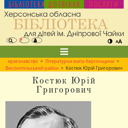
БІБЛІОТЕКА
ДОЗВІЛЛЯ
ПОСЛУГИ
A
A
краєзнавство
>
Літературна мапа Херсонщини
>
Високопільський район
> Костюк Юрій Григорович
Костюк Юрій
Григорович