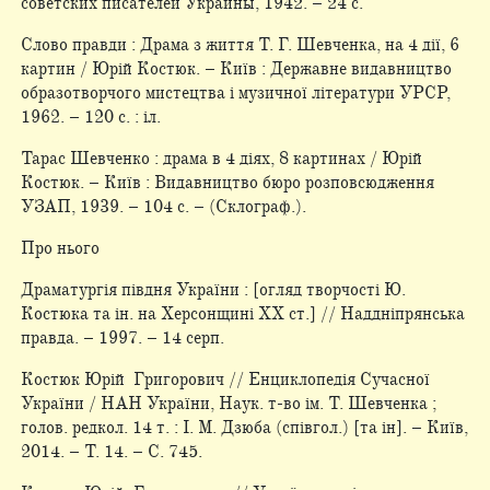
советских писателей Украины, 1942. – 24 с.
Слово правди : Драма з життя Т. Г. Шевченка, на 4 дії, 6
картин / Юрій Костюк. – Київ : Державне видавництво
образотворчого мистецтва і музичної літератури УРСР,
1962. – 120 с. : іл.
Тарас Шевченко : драма в 4 діях, 8 картинах / Юрій
Костюк. – Київ : Видавництво бюро розповсюдження
УЗАП, 1939. – 104 с. – (Склограф.).
Про нього
Драматургія півдня України : [огляд творчості Ю.
Костюка та ін. на Херсонщині ХХ ст.] // Наддніпрянська
правда. – 1997. – 14 серп.
Костюк Юрій Григорович // Енциклопедія Сучасної
України / НАН України, Наук. т-во ім. Т. Шевченка ;
голов. редкол. 14 т. : І. М. Дзюба (співгол.) [та ін]. – Київ,
2014. – Т. 14. – С. 745.