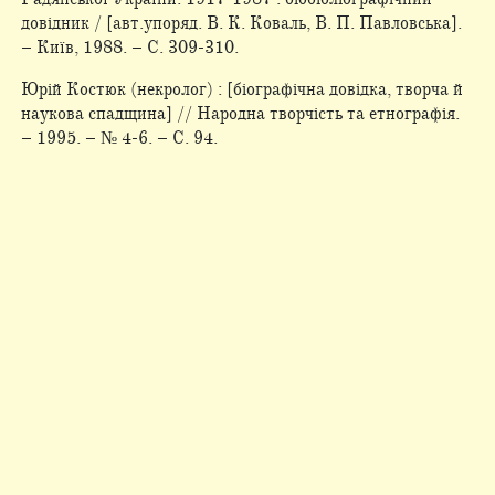
довідник / [авт.­упоряд. В. К. Коваль, В. П. Павловська].
– Київ, 1988. – С. 309-310.
Юрій Костюк (некролог) : [біографічна довідка, творча й
наукова спадщина] // Народна творчість та етнографія.
– 1995. – № 4-6. – С. 94.