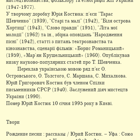
мистецтвознавства, фольклору та етнографії АН України
(1947-1977).
У творчому доробку Юрія Костюка: п'єси "Тарас
Шевченко" (1939), "Старі та малі" (1942), "Біля острова
Хортиці" (1943), "Слово правди" (1951), "Літа мої
молодії" (1962) та ін., збірка оповідань "Народження
пісні" (1942), статті з питань театрознавства та
кінознавства, сценарії фільмів: «Борис Романицький»
(1959), «Мар'ян Крушельницький» (1960). Опублікував
низку науково-популярних статей про Т. Шевченка.
Переклав українською мовою ряд п’єс О.
Островського, О. Толстого, С. Маршака, С. Михалкова.
Юрій Григорович Костюк був членом Спілки
письменників СРСР (1940). Заслужений діяч мистецтв
України (1990).
Помер Юрій Костюк 10 січня 1995 року в Києві.
Твори
Рождение песни : рассказы / Юрий Костюк. – Уфа : Союз