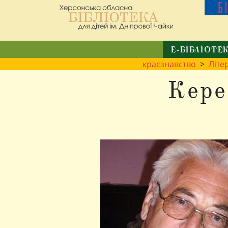
Б
Е-БІБЛІОТЕ
краєзнавство
>
Літе
Кере