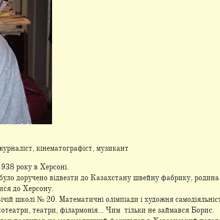
 журналіст, кінематографіст, музикант
938 року в Херсоні.
було доручено відвезти до Казахстану швейну фабрику, родина п
ися до Херсону.
ічій школі № 20. Математичні олімпіади і художня самодіяльність
нотеатри, театри, філармонія... Чим тільки не займався Борис.