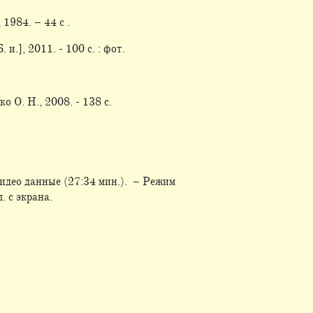
 1984. – 44 c .
и.], 2011. - 100 с. : фот.
о О. Н., 2008. - 138 с.
идео данные (27:34 мин.). – Режим
. с экрана.