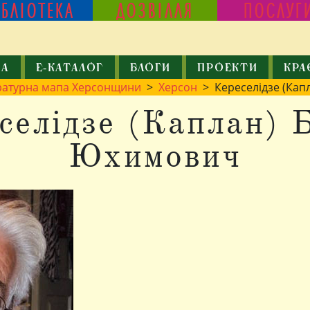
ІБЛІОТЕКА
ДОЗВІЛЛЯ
ПОСЛУГ
КА
Е-КАТАЛОГ
БЛОГИ
ПРОЕКТИ
КРА
ратурна мапа Херсонщини
>
Херсон
> Кереселідзе (Кап
селідзе (Каплан) 
Юхимович