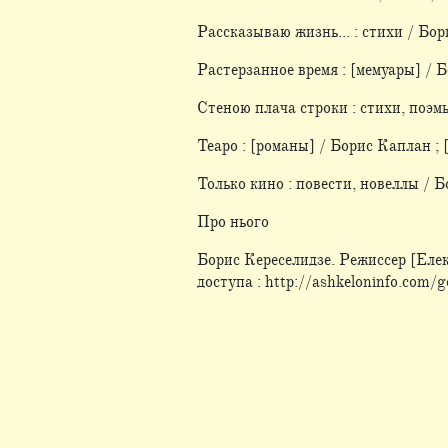
Рассказываю жизнь... : стихи / Бори
Растерзанное время : [мемуары] / Бор
Стеною плача строки : стихи, поэмы
Теаро : [романы] / Борис Каплан ; [
Только кино : повести, новеллы / Б
Про нього
Борис Кереселидзе. Режиссер [Еле
доступа : http://ashkeloninfo.com/g