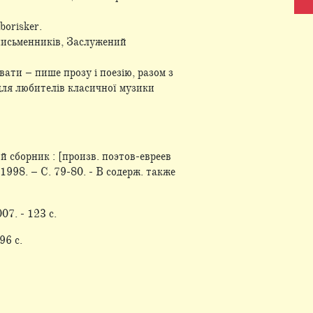
borisker.
 письменників, Заслужений
ати – пише прозу і поезію, разом з
для любителів класичної музики
 сборник : [произв. поэтов-евреев
 1998. – С. 79-80. - В содерж. также
07. - 123 с.
96 с.