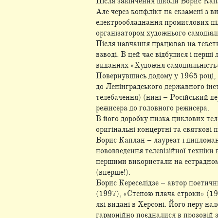
Після закінчення школи Борис Кап
Але через конфлікт на екзамені з в
електрообладнання промислових під
організатором художнього самодіял
Після навчання працював на текстил
взводі. В цей час відбулися і перш
виданнях «Художня самодіяльність»
Повернувшись додому у 1965 році, 
до Ленінградського державного інс
телебачення) (нині – Російський д
режисера до головного режисера.
В його доробку низка циклових тел
оригінальні концертні та святкові 
Борис Каплан – лауреат і дипломант
нововведення телевізійної техніки 
першими використали на естрадному
(вперше!).
Борис Кереселідзе – автор поетичн
(1997), «Стеною плача строки» (19
які видані в Херсоні. Його перу на
гармонійно поєдналися в прозовій з