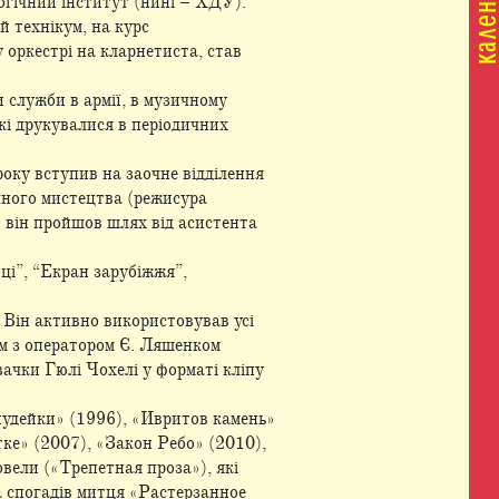
гічний інститут (нині – ХДУ).
й технікум, на курс
 оркестрі на кларнетиста, став
 служби в армії, в музичному
які друкувалися в періодичних
оку вступив на заочне відділення
чного мистецтва (режисура
» він пройшов шлях від асистента
ці”, “Екран зарубіжжя”,
 Він активно використовував усі
ом з оператором Є. Ляшенком
ачки Гюлі Чохелі у форматі кліпу
иудейки» (1996), «Ивритов камень»
ке» (2007), «Закон Ребо» (2010),
овели («Трепетная проза»), які
га спогадів митця «Растерзанное