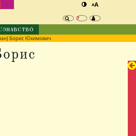
И
A
A
ЄЗНАВСТВО
лан) Борис Юхимович
Борис