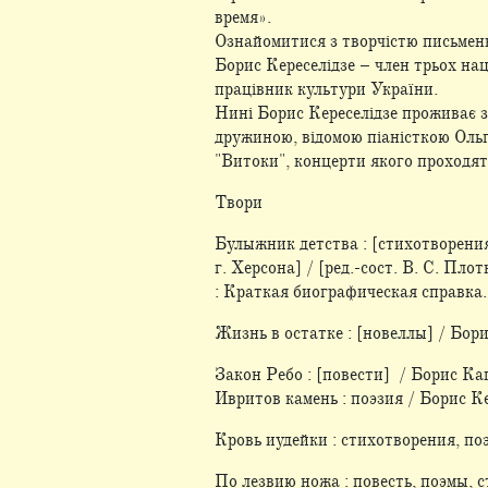
время».
Ознайомитися з творчістю письменни
Борис Кереселідзе – член трьох на
працівник культури України.
Нині Борис Кереселідзе проживає з 
дружиною, відомою піаністкою Ольг
"Витоки", концерти якого проходять
Твори
Булыжник детства : [стихотворения
г. Херсона] / [ред.-сост. В. С. Пло
: Краткая биографическая справка.
Жизнь в остатке : [новеллы] / Борис
Закон Ребо : [повести] / Борис Капл
Ивритов камень : поэзия / Борис Кер
Кровь иудейки : стихотворения, поэ
По лезвию ножа : повесть, поэмы, ст