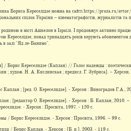
ка Бориса Кереселідзе можна на сайті https://proza.ru/avtor/
ціональних спілок України – кінематографістів, журналістів та
родиною в місті Ашкелон в Ізраїлі. І продовжує активно працюв
ою Кереселідзе, понад тринадцять років керують абонементом 
 в залі "Яд ле-Банимо".
] / Борис Кереселидзе (Каплан) // Голос надежды : поэтический
ткин ; худож. Н. А. Кислинская ; предисл. Г. Зубриса]. – Херсон,
 Каплан ; [ред. О. Кереселидзе]. - Херсон : Виноградов Г.А., 20
ан ; [редактор О. Кереселидзе]. - Херсон : Б. Каплан, 2010. – 
еселидзе. - Херсон : Просвіта, 1997. - 120 с.
мы / Борис Кереселидзе. - Херсон : Просвіта, 1996. – 99 c.
ихи / Борис Каплан. - Херсон : [Б. и.], 2003. - 119 с.