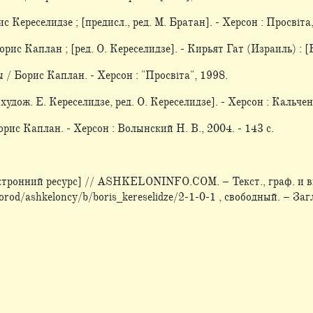
с Кереселидзе ; [предисл., ред. М. Братан]. - Херсон : Просвіта,
ис Каплан ; [ред. О. Кереселидзе]. - Кирьят Гат (Израиль) : [Б. 
 / Борис Каплан. - Херсон : "Просвiта", 1998.
худож. Е. Кереселидзе, ред. О. Кереселидзе]. - Херсон : Кальченк
орис Каплан. - Херсон : Волынский Н. В., 2004. - 143 с.
ктронний ресурс] // ASHKELONINFO.COM. – Текст., граф. и в
orod/ashkeloncy/b/boris_kereselidze/2-1-0-1 , свободный. – Загл